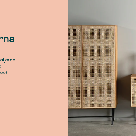
rna
ljerna.
a
t och