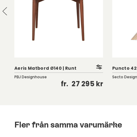
Aeris Matbord Ø140 | Runt
Puncto 42
PBJ Designhouse
Secto Desig
kr
fr.
27 295 kr
Fler från samma varumärke