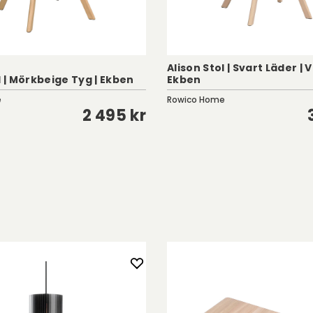
Alison Stol | Svart Läder | 
l | Mörkbeige Tyg | Ekben
Ekben
e
Rowico Home
2 495 kr