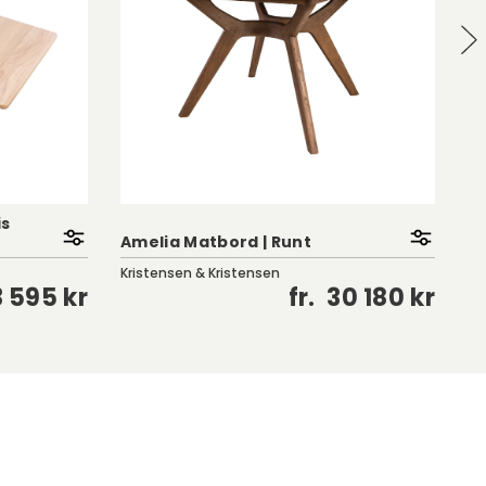
is
Amelia Matbord | Runt
50
Kristensen & Kristensen
Hj
3 595 kr
fr.
30 180 kr