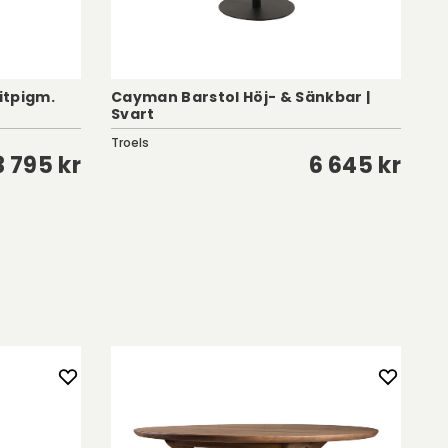
Vitpigm.
Cayman Barstol Höj- & Sänkbar |
Da
Svart
S
Troels
Ac
3 795 kr
6 645 kr