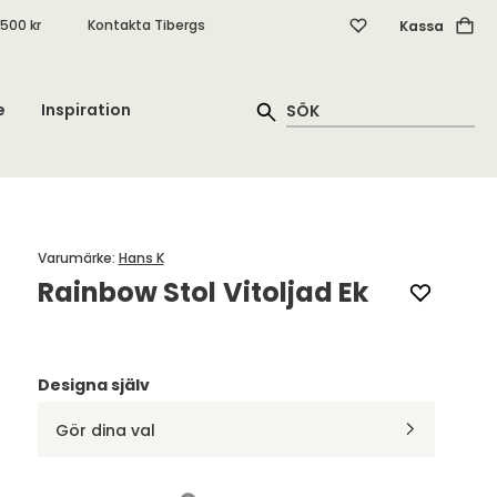
.500 kr
Kontakta Tibergs
Kassa
e
Inspiration
Varumärke
:
Hans K
Rainbow Stol Vitoljad Ek
Designa själv
Gör dina val