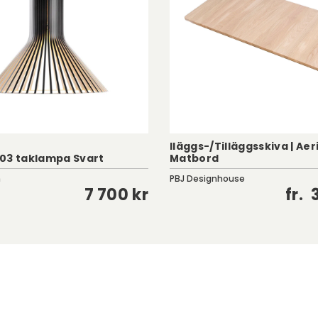
Iläggs-/Tilläggsskiva | Aer
03 taklampa Svart
Matbord
n
PBJ Designhouse
7 700 kr
fr.