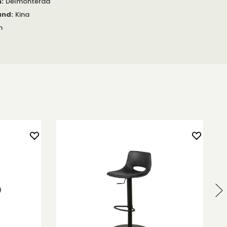
m
:
Delmonterad
and
:
Kina
m