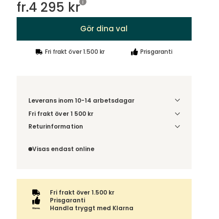
fr.
4 295 kr
Gör dina val
Fri frakt över 1.500 kr
Prisgaranti
Leverans inom 10-14 arbetsdagar
Fri frakt över 1 500 kr
Välj utförande via 'Gör dina val' för
Returinformation
fraktinformation på din kombination.
Du beställer produkten efter dina val och
omfattas därför inte av ångerrätten.
Visas endast online
Fri frakt över 1.500 kr
Prisgaranti
Handla tryggt med Klarna