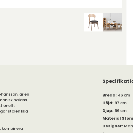
Specifikati
ohansson, är en
Bredd
:
46 cm
rmonisk balans.
Höjd
:
87 cm
tionellt
Djup
:
56 cm
gör stolen lika
Material Sto
Designer
:
Mar
tt kombinera