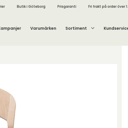
ler
Butik i Göteborg
Prisgaranti
Fri frakt på order över 1
Kampanjer
Varumärken
Sortiment
Kundservic