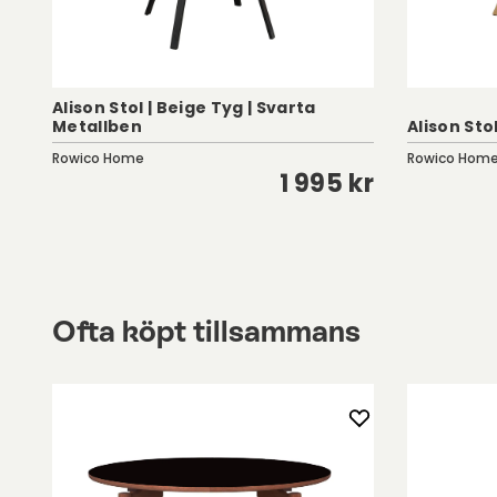
Alison Stol | Beige Tyg | Svarta
Metallben
Alison Sto
Rowico Home
Rowico Hom
kr
1 995 kr
Ofta köpt tillsammans