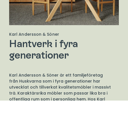
Karl Andersson & Söner
Hantverk i fyra
generationer
Karl Andersson & Söner är ett familjeföretag
från Huskvarna som i fyra generationer har
utvecklat och tillverkat kvalitetsmöbler i massivt
trä. Karaktärsrika möbler som passar lika bra i
offentliga rum som i personliga hem. Hos Karl
Andersson finner du dels klassiska möbelserier som
tillverkats i decennier, dels nydesignade möbler
med varierande formspråk. Gemensamt för dem är
att de är svenska klassiker av högsta kvalitet som