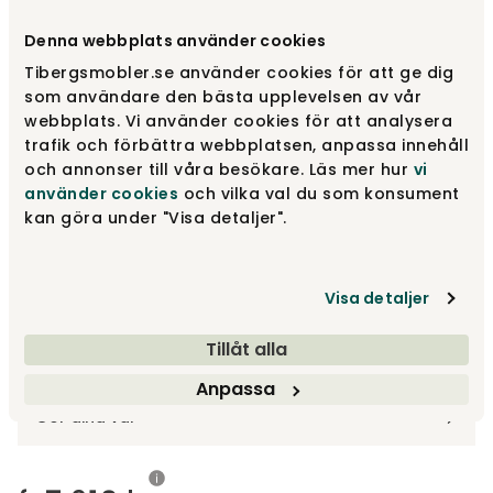
Välj utförande
Barpall 70T | Höjd 65 cm
Denna webbplats använder cookies
Tibergsmobler.se använder cookies för att ge dig
Barpall 70T | Höjd 65 cm
fr.
7 610 kr
som användare den bästa upplevelsen av vår
webbplats. Vi använder cookies för att analysera
trafik och förbättra webbplatsen, anpassa innehåll
och annonser till våra besökare. Läs mer hur
vi
Pall 45T | Höjd 45 cm
fr.
7 100 kr
använder cookies
och vilka val du som konsument
kan göra under "Visa detaljer".
Barpall 80T | Höjd 80 cm
fr.
8 080 kr
Visa detaljer
Tillåt alla
Designa själv
Anpassa
Gör dina val