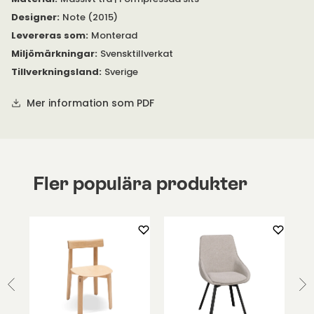
Designer
:
Note (2015)
Se bifogad PDF under 'Specifikation' för mer information om
Levereras som
:
Monterad
produkten.
Miljömärkningar
:
Svensktillverkat
Tillverkningsland
:
Sverige
Mer information som PDF
Fler populära produkter