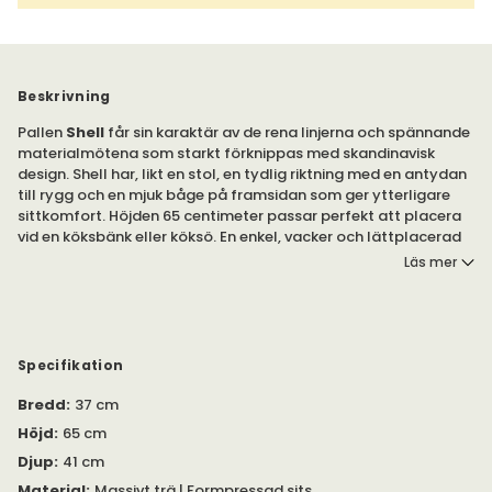
Beskrivning
Pallen
Shell
får sin karaktär av de rena linjerna och spännande
materialmötena som starkt förknippas med skandinavisk
design. Shell har, likt en stol, en tydlig riktning med en antydan
till rygg och en mjuk båge på framsidan som ger ytterligare
sittkomfort. Höjden 65 centimeter passar perfekt att placera
vid en köksbänk eller köksö. En enkel, vacker och lättplacerad
pall!
Läs mer
Benstativet på Shell är tillverkat i massivt trä
med formpressad sits. Välj om du önskar pallen i ek, ask, björk,
standardfärger, standardbetser eller vitpigmenterad ek eller
ask. Ytbehandling är klarlack.
Specifikation
Bredd
:
37 cm
Fotstöden till de höga pallarna är försedda med ett infräst
skydd i rostfritt stål. Filttassar som standard.
Höjd
:
65 cm
Djup
:
41 cm
I samma serie finns även Shell med sits klädd i tyg eller läder.
Vänligen kontakta oss för mer information.
Material
:
Massivt trä | Formpressad sits