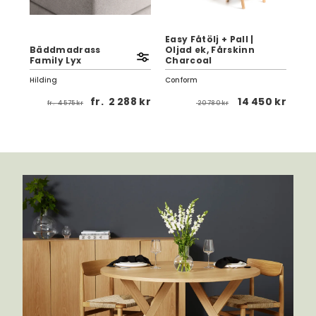
Easy Fåtölj + Pall |
Bäddmadrass
Oljad ek, Fårskinn
Lu
Family Lyx
Charcoal
Ull
Hilding
Conform
Var
 kr
fr.
2 288 kr
14 450 kr
fr.
4 575 kr
20 780 kr