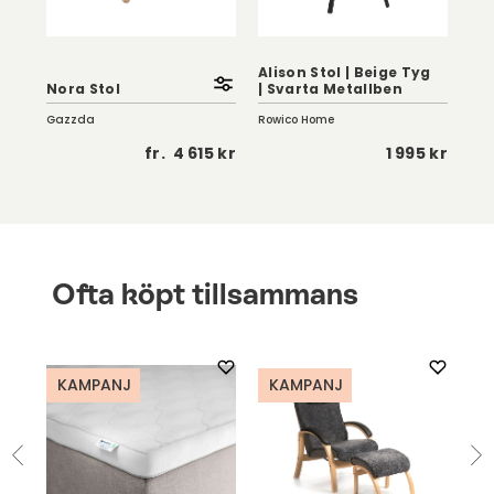
Alison Stol | Beige Tyg
Ali
Nora Stol
| Svarta Metallben
Tyg
Gazzda
Rowico Home
Row
 kr
fr.
4 615 kr
1 995 kr
Ofta köpt tillsammans
KAMPANJ
KAMPANJ