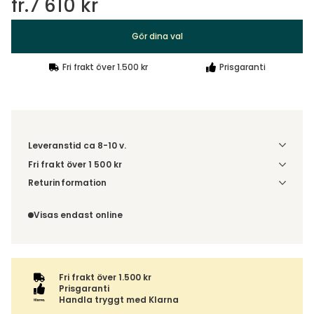
fr.
7 610 kr
Gör dina val
Fri frakt över 1.500 kr
Prisgaranti
Leveranstid ca 8-10 v.
Fri frakt över 1 500 kr
Välj utförande via 'Gör dina val' för fraktinformation på din
Returinformation
kombination.
Du beställer produkten efter dina val och omfattas därför
inte av ångerrätten.
Visas endast online
Fri frakt över 1.500 kr
Prisgaranti
Handla tryggt med Klarna