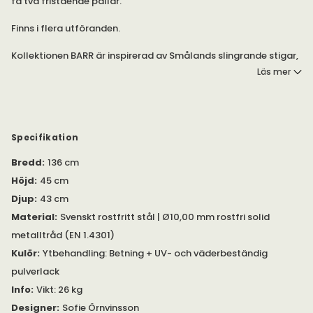
få två fristående pallar.
Finns i flera utföranden.
Kollektionen BARR är inspirerad av Smålands slingrande stigar,
stenmurar och ståtliga granskogar. Det enkla i granbarrets
Läs mer
form och dess långa livslängd har Fabrikant översatt till
gediget producerade möbler i metalltråd – tillverkade för att
tåla vardagen och hålla länge i vårt nordiska klimat. Möblerna
är svensktillverkade i rostfritt kvalitetsstål som ytbehandlats i
flera steg.
Specifikation
Bänken består av två stycken pallar som är
Bredd
:
136 cm
sammanlänkade med en skiva. Skivan fungerar som ett bord.
Höjd
:
45 cm
Djup
:
43 cm
Material
:
Svenskt rostfritt stål | Ø10,00 mm rostfri solid
metalltråd (EN 1.4301)
Kulör
:
Ytbehandling: Betning + UV- och väderbeständig
pulverlack
Info
:
Vikt: 26 kg
Designer
:
Sofie Örnvinsson