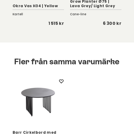
Grow Planter Ø75 |
Cir
Okra Vas H34 | Yellow
Lava Grey/ Light Grey
Da
Kartell
Cane-line
Can
 kr
1 515 kr
6 300 kr
Fler från samma varumärke
Barr Cirkelbord med