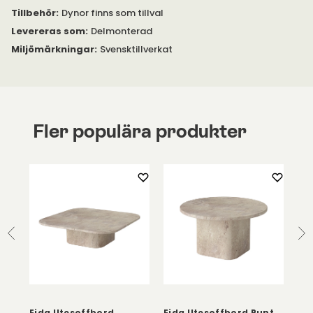
Tillbehör
:
Dynor finns som tillval
Levereras som
:
Delmonterad
Miljömärkningar
:
Svensktillverkat
Fler populära produkter
Eida Utesoffbord
Eida Utesoffbord Runt
Ei