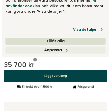
och annonser till våra besökare. Läs mer hur
vi
använder cookies
och vilka val du som konsument
kan göra under "Visa detaljer".
Vit
35 700 kr
Visa detaljer
Tillbehör
Tillåt alla
Rekommenderade tillval
Anpassa
35 700 kr
Lägg i varukorg
Fri frakt över 1.500 kr
Prisgaranti