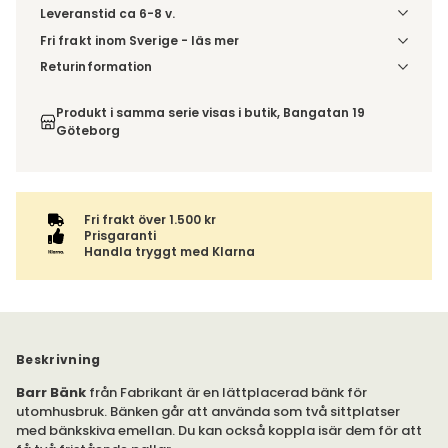
Leveranstid ca 6-8 v.
Fri frakt inom Sverige - läs mer
Denna vara skickas till din port/tomtgräns. Innan leverans
Returinformation
blir du aviserad om vilken tidpunkt leveransen beräknas.
Du beställer produkten efter dina val och omfattas därför
Beställs varan ihop med andra produkter skickas hela
inte av ångerrätten.
Produkt i samma serie visas i butik, Bangatan 19
ordern tillsammans.
Göteborg
Fri frakt över 1.500 kr
Prisgaranti
Handla tryggt med Klarna
Beskrivning
Barr Bänk
från Fabrikant är en lättplacerad bänk för
utomhusbruk. Bänken går att använda som två sittplatser
med bänkskiva emellan. Du kan också koppla isär dem för att