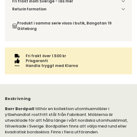
Fri frakt inom Sverige - läs mer
Denna vara skickas till din port/tomtgräns. Innan leverans
Returinformation
blir du aviserad om vilken tidpunkt leveransen beräknas.
Du beställer produkten efter dina val och omfattas därför
Beställs varan ihop med andra produkter skickas hela
inte av ångerrätten.
Produkt i samma serie visas i butik, Bangatan 19
ordern tillsammans.
Göteborg
Fri frakt över 1.500 kr
Prisgaranti
Handla tryggt med Klarna
Beskrivning
Barr Bordpall
tillhör en kollektion utomhusmöbler i
ytbehandlat rostfritt stål från Fabrikant. Möblerna är
utvecklade för att hålla länge i vårt nordiska utomhusklimat,
tillverkade i Sverige. Bordpallen finns att välja med rund eller
kvadratisk bordsskiva. Finns i flera utföranden.