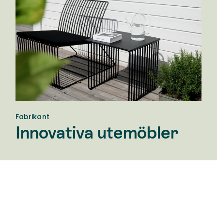
Fabrikant
Innovativa utemöbler
Svenskproducerande Fabrikant tillverkar exklusiva
möbler i rostfritt stål. Naturen står i centrum och
detaljer är tillverkade av spillmaterial från både ek
och merinoull. Bakom Fabrikant står Sofie
Örnvinsson som kreativ designer och Johan