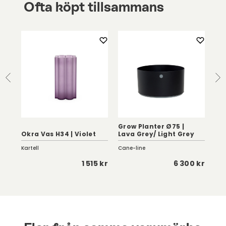
Ofta köpt tillsammans
Grow Planter Ø75 |
Reg
Okra Vas H34 | Violet
Lava Grey/ Light Grey
Ta
Kartell
Cane-line
Bra
 kr
1 515 kr
6 300 kr