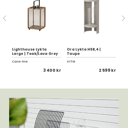
Lighthouse Lykta
Ora Lykta H58,4 |
Li
Large | Teak/Lava Grey
Taupe
Sma
Cane-line
AYTM
Can
 kr
3 400 kr
2 599 kr