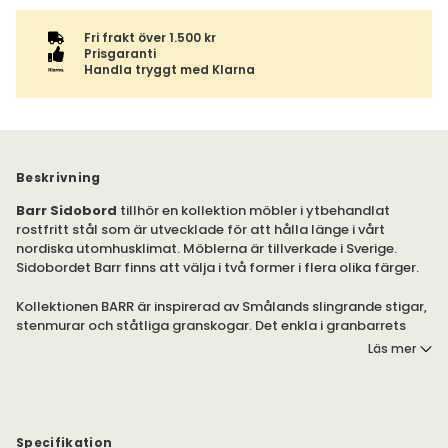
Fri frakt över 1.500 kr
Prisgaranti
Handla tryggt med Klarna
Beskrivning
Barr Sidobord
tillhör en kollektion möbler i ytbehandlat
rostfritt stål som är utvecklade för att hålla länge i vårt
nordiska utomhusklimat. Möblerna är tillverkade i Sverige.
Sidobordet Barr finns att välja i två former i flera olika färger.
Kollektionen BARR är inspirerad av Smålands slingrande stigar,
stenmurar och ståtliga granskogar. Det enkla i granbarrets
form och dess långa livslängd har vi översatt till gediget
Läs mer
producerade möbler i metalltråd – tillverkade för att tåla
vardagen och hålla länge i vårt nordiska klimat. Möblerna är
svensktillverkade i rostfritt kvalitetsstål som ytbehandlats i
flera steg.
Specifikation