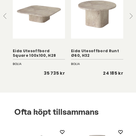
Eida Utesoffbord
Eida Utesoffbord Runt
Ei
Square 100x100, H28
Ø60, H32
Sq
BOLIA
BOLIA
BOL
 kr
35 735 kr
24 185 kr
Ofta köpt tillsammans