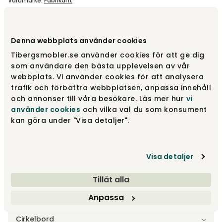
Varumärke
:
Fabrikant
Välj färg
Vit
Denna webbplats använder cookies
Tibergsmobler.se använder cookies för att ge dig
Vit
16 590 kr
som användare den bästa upplevelsen av vår
webbplats. Vi använder cookies för att analysera
trafik och förbättra webbplatsen, anpassa innehåll
och annonser till våra besökare. Läs mer hur
vi
Grå
16 590 kr
använder cookies
och vilka val du som konsument
kan göra under "Visa detaljer".
Svart
16 590 kr
Visa detaljer
Tillåt alla
Anpassa
Välj storlek
Cirkelbord