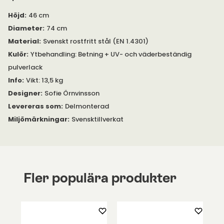
Sidobordet Barr finns i två former i färgerna svart, vitt och
grått. Barr passar perfekt både i terassens
Höjd
:
46 cm
loungehörna utomhus tillsammans med en grupp av
Diameter
:
74 cm
kollektionens loungestolar eller som soffbord inomhus.
Material
:
Svenskt rostfritt stål (EN 1.4301)
Kulör
:
Ytbehandling: Betning + UV- och väderbeständig
pulverlack
Info
:
Vikt: 13,5 kg
Designer
:
Sofie Örnvinsson
Levereras som
:
Delmonterad
Miljömärkningar
:
Svensktillverkat
Fler populära produkter