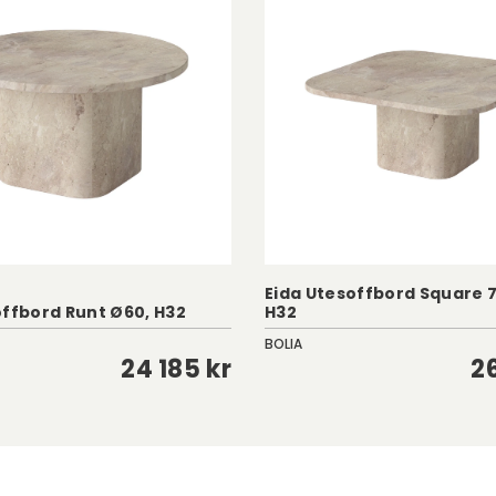
Eida Utesoffbord Square 
offbord Runt Ø60, H32
H32
BOLIA
24 185 kr
2