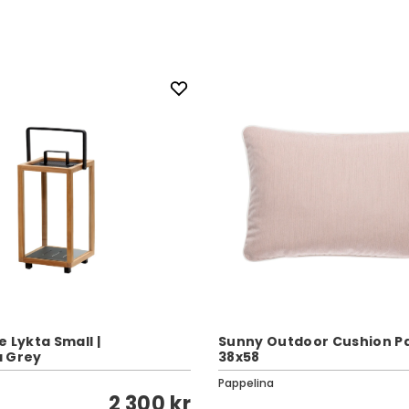
 Lykta Small |
Sunny Outdoor Cushion Pa
a Grey
38x58
Pappelina
2 300 kr