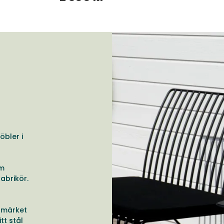
öbler i
om
abrikör.
umärket
tt stål