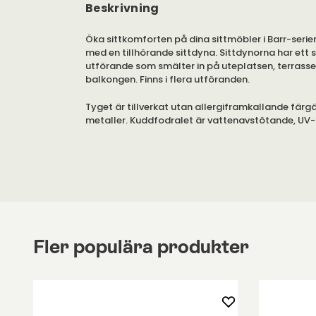
Beskrivning
Öka sittkomforten på dina sittmöbler i Barr-serie
med en tillhörande sittdyna. Sittdynorna har ett s
utförande som smälter in på uteplatsen, terrassen
balkongen. Finns i flera utföranden.
Tyget är tillverkat utan allergiframkallande fär
metaller. Kuddfodralet är vattenavstötande, UV
tvättbart i 30 grader.
Du fäster dynorna i stolen med ett kraftigt kardb
dynor är tillverkade med schyssta villkor i Sverige.
Dynan finns i fyra färger. Färgerna Beige och Grå ä
återvunnen akryl. Färgskiftningar kan därför för
trådarna, vilket gör varje dyna unik.
Fler populära produkter