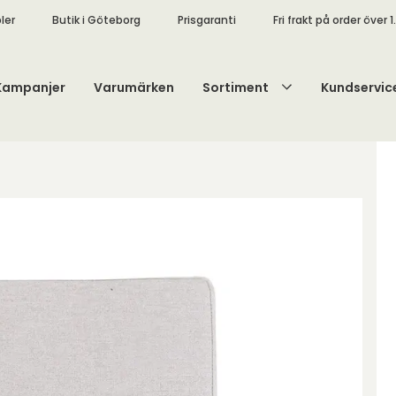
ler
Butik i Göteborg
Prisgaranti
Fri frakt på order över 1
Kampanjer
Varumärken
Sortiment
Kundservic