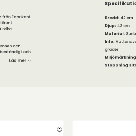
Specifikati
n från Fabrikant
Bredd
:
42 cm
tilrent
Djup
:
43 cm
 eller
Material
:
Sunb
Info
:
Vattenavs
gämnen och
grader
-beständigt och
Miljömärknin
Läs mer
Stoppning sit
orreband. Alla
r tillverkade av
ekomma i