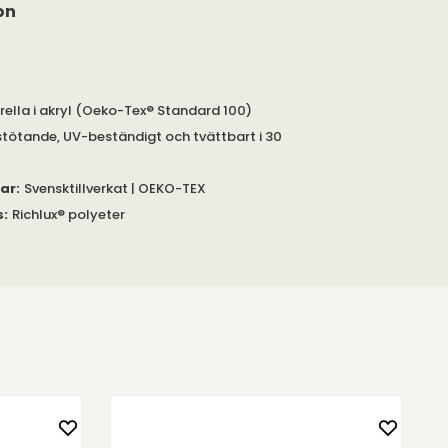
on
rella i akryl (Oeko-Tex® Standard 100)
tötande, UV-beständigt och tvättbart i 30
gar
:
Svensktillverkat | OEKO-TEX
s
:
Richlux® polyeter