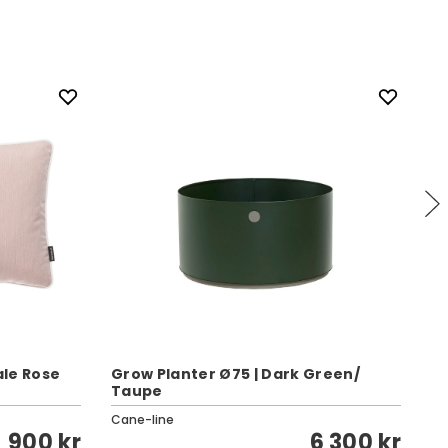
le Rose
Grow Planter Ø75 | Dark Green/
Taupe
Ok
Cane-line
Kar
900 kr
6 300 kr