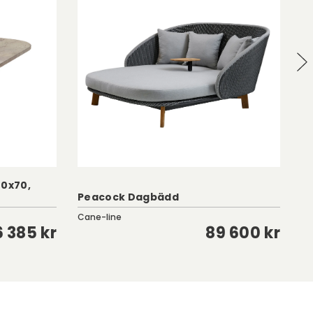
70x70,
Få
Peacock Dagbädd
S
Cane-line
Gr
6 385 kr
89 600 kr