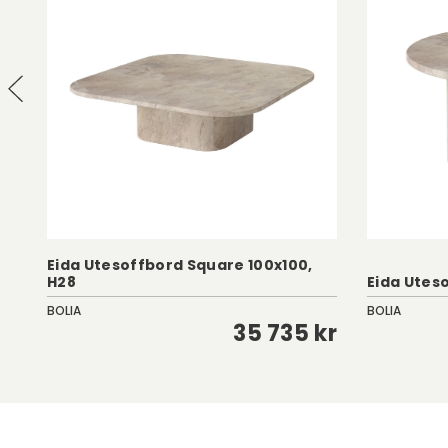
Eida Utesoffbord Square 100x100,
H28
Eida Utes
BOLIA
BOLIA
kr
35 735 kr