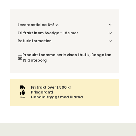
Leveranstid ca 6-8 v.
Fri frakt inom Sverige - läs mer
Denna vara skickas till ett ombud. Du väljer själv i
Returinformation
kassan vilket DHL eller PostNord ombud du önskar
Du beställer produkten efter dina val och
få din leverans till. Du blir aviserad när din order
omfattas därför inte av ångerrätten.
Produkt i samma serie visas i butik, Bangatan
finns att hämta. Beställs varan ihop med andra
19 Göteborg
produkter skickas hela ordern tillsammans med
samma fraktalternativ.
Fri frakt över 1.500 kr
Prisgaranti
Handla tryggt med Klarna