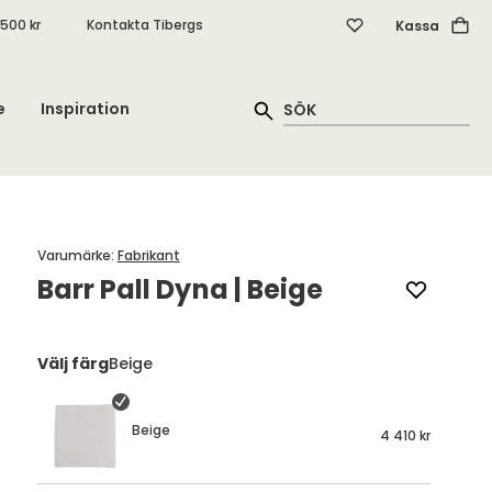
.500 kr
Kontakta Tibergs
Kassa
e
Inspiration
Varumärke
:
Fabrikant
Barr Pall Dyna | Beige
Välj färg
Beige
Beige
4 410 kr