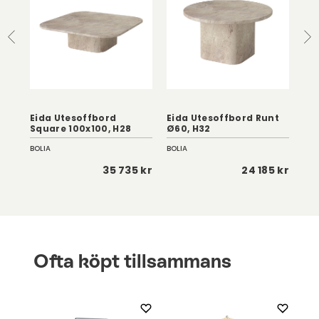
/
Eida Utesoffbord
Eida Utesoffbord Runt
Ei
Square 100x100, H28
Ø60, H32
Sq
BOLIA
BOLIA
BOL
0 kr
35 735 kr
24 185 kr
Ofta köpt tillsammans