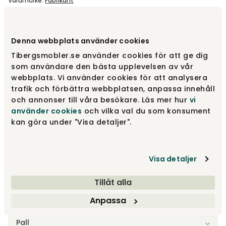
Varumärke
:
Fabrikant
Välj utförande
Stålsits | Svart
Denna webbplats använder cookies
Tibergsmobler.se använder cookies för att ge dig
Stålsits | Svart
11 130 kr
som användare den bästa upplevelsen av vår
webbplats. Vi använder cookies för att analysera
trafik och förbättra webbplatsen, anpassa innehåll
och annonser till våra besökare. Läs mer hur
vi
Stålsits | Vit
11 130 kr
använder cookies
och vilka val du som konsument
kan göra under "Visa detaljer".
Stålsits | Grå
11 130 kr
Visa detaljer
Tillåt alla
Anpassa
Välj storlek
Pall