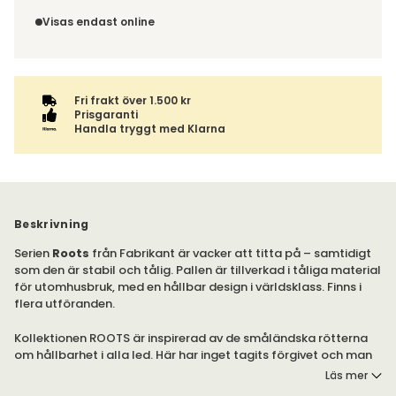
Du beställer produkten efter dina val och omfattas därför
till. Du blir aviserad när din order finns att hämta. Beställs
inte av ångerrätten.
Visas endast online
varan ihop med andra produkter skickas hela ordern
tillsammans med samma fraktalternativ.
Fri frakt över 1.500 kr
Prisgaranti
Handla tryggt med Klarna
Beskrivning
Serien
Roots
från Fabrikant är vacker att titta på – samtidigt
som den är stabil och tålig. Pallen är tillverkad i tåliga material
för utomhusbruk, med en hållbar design i världsklass. Finns i
flera utföranden.
Kollektionen ROOTS är inspirerad av de småländska rötterna
om hållbarhet i alla led. Här har inget tagits förgivet och man
är van att hushålla med naturens resurser – bara det som
Läs mer
håller över generationer är en bra affär. Formgivningen av