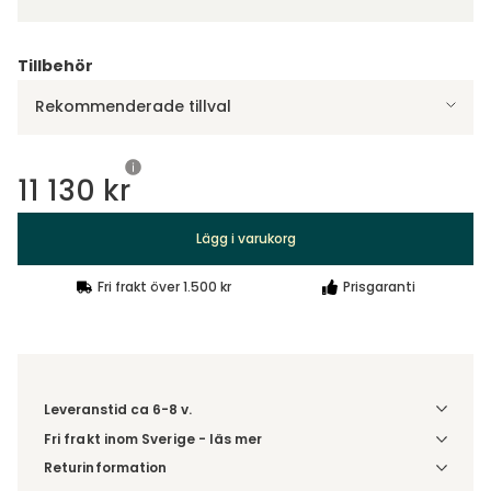
Tillbehör
Rekommenderade tillval
11 130 kr
Lägg i varukorg
Fri frakt över 1.500 kr
Prisgaranti
Leveranstid ca 6-8 v.
Fri frakt inom Sverige - läs mer
Denna vara skickas till ett ombud. Du väljer själv i kassan
Returinformation
vilket DHL eller PostNord ombud du önskar få din leverans