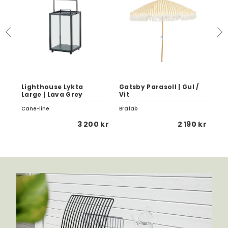
Lighthouse Lykta
Gatsby Parasoll | Gul /
Gat
ck
Large | Lava Grey
Vit
Bu
Cane-line
Brafab
Bra
 kr
3 200 kr
2 190 kr