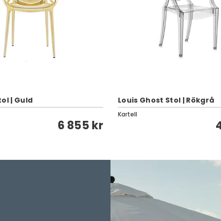
ol | Guld
Louis Ghost Stol | Rökgrå
Kartell
6 855 kr