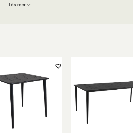
eplatsen.
Läs mer
ått 230x100
timeter i