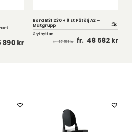
Bord B31 230 + 8 st Fåtölj A2 –
Bo
Matgrupp
M
vart
Grythyttan
Gr
fr.
48 582 kr
5 890 kr
fr.
57 155 kr