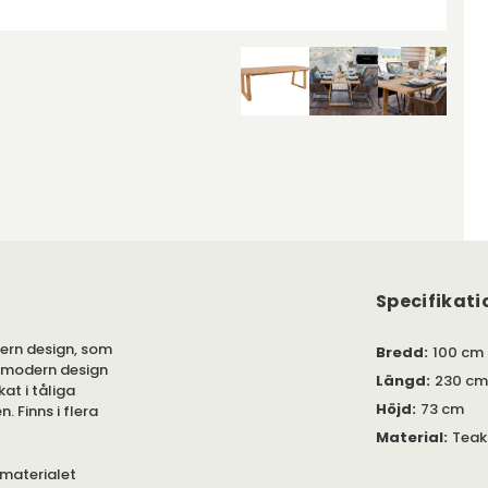
Specifikati
dern design, som
Bredd
:
100 cm
h modern design
Längd
:
230 cm
at i tåliga
Höjd
:
73 cm
. Finns i flera
Material
:
Teak
 materialet