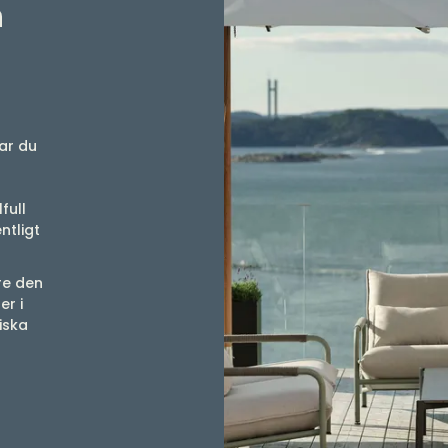
a
ar du
full
ntligt
re den
r i
iska