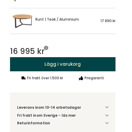
Runt | Teak / Aluminium
17 890 kr
16 995 kr
Lägg i varukorg
Fri frakt över 1.500 kr
Prisgaranti
Leverans inom 10-14 arbetsdagar
Fri frakt inom Sverige - läs mer
Denna vara skickas till ett ombud. Du väljer själv i
Returinformation
kassan vilket DHL eller PostNord ombud du önskar
Du har 14 dagars ångerrätt från den dag du tog