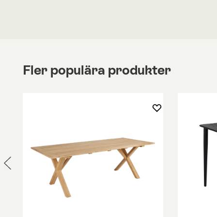
teak. Bordet passar perfekt på terrassen eller ut
Matbordet finns i rektangulärt utförande med m
centimeter och i runt utförande med mått 150 cen
diameter.
Fler populära produkter