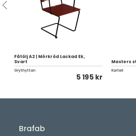
Fåtölj A2 | Mörkröd Lackad Ek,
Svart
Masters st
Grythyttan
Kartell
kr
5 195 kr
Brafab