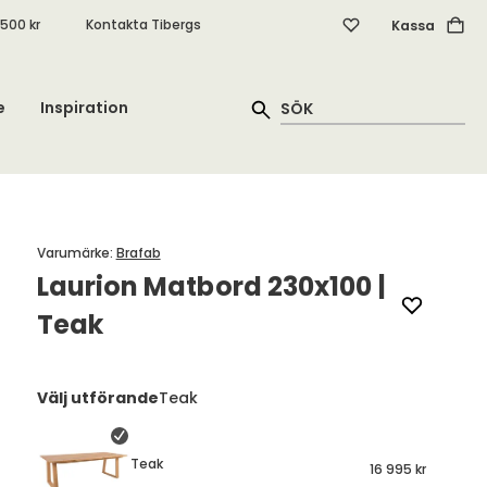
.500 kr
Kontakta Tibergs
Kassa
e
Inspiration
Varumärke
:
Brafab
Laurion Matbord 230x100 |
Teak
Välj utförande
Teak
Teak
16 995 kr