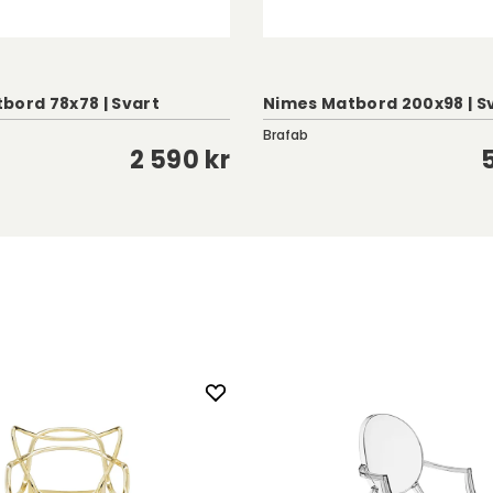
bord 78x78 | Svart
Nimes Matbord 200x98 | S
Brafab
2 590 kr