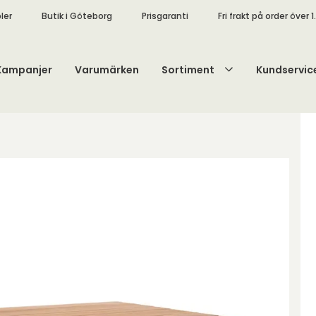
ler
Butik i Göteborg
Prisgaranti
Fri frakt på order över 1
Kampanjer
Varumärken
Sortiment
Kundservic