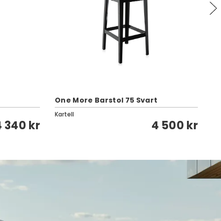
One More Barstol 75 Svart
Ul
Kartell
Br
4 340 kr
4 500 kr