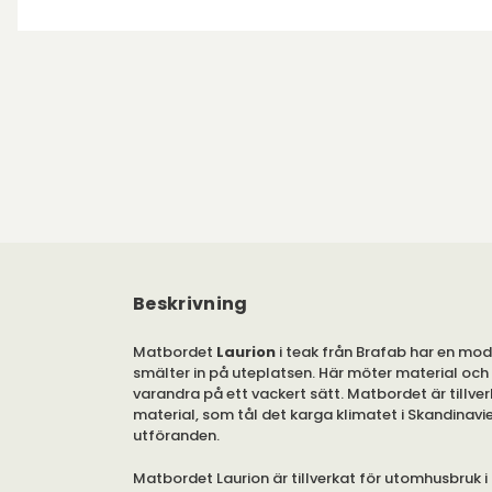
Beskrivning
Matbordet
Laurion
i teak från Brafab har en mo
smälter in på uteplatsen. Här möter material oc
varandra på ett vackert sätt. Matbordet är tillverk
material, som tål det karga klimatet i Skandinavien
utföranden.
Matbordet Laurion är tillverkat för utomhusbruk i