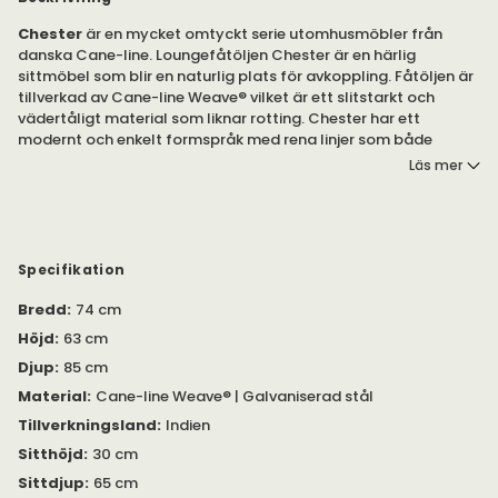
Chester
är en mycket omtyckt serie utomhusmöbler från
danska Cane-line. Loungefåtöljen Chester är en härlig
sittmöbel som blir en naturlig plats för avkoppling. Fåtöljen är
tillverkad av Cane-line Weave® vilket är ett slitstarkt och
vädertåligt material som liknar rotting. Chester har ett
modernt och enkelt formspråk med rena linjer som både
passar i ett klassiskt och modernt hem.
Läs mer
Komplettera loungefåtöljen med tillhörande sitt- och
ryggdyna i valfri färg. Observera att dynan säljs separat.
Loungefåtöljen är tillverkad av högkvalitativa material för att
Specifikation
kunna användas under många år framöver. Stommen är
Bredd
:
74 cm
tillverkad av galvaniserad stål där flätad
Cane-line
Weave®
utgör fåtöljens kropp. Cane-line Weave® är ett
Höjd
:
63 cm
material som liknar rotting tillverkat av polyeten. Materialet är
Djup
:
85 cm
idealiskt för utomhusbruk eftersom det inte absorberar fukt,
är UV-beständig och klarar av stora temperaturskillnader.
Material
:
Cane-line Weave® | Galvaniserad stål
Dessutom finns en naturlig elasticitet vilket bidrar till den höga
Tillverkningsland
:
Indien
komforten.
Sitthöjd
:
30 cm
Dynorna finns i olika färger avsedda för utomhusbruk.
Sittdjup
:
65 cm