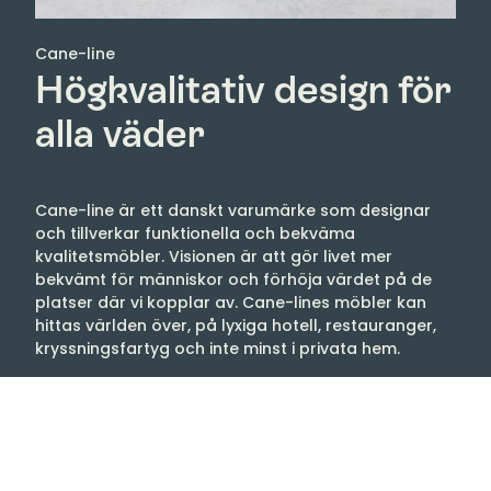
Cane-line
Högkvalitativ design för
alla väder
Cane-line är ett danskt varumärke som designar
och tillverkar funktionella och bekväma
kvalitetsmöbler. Visionen är att gör livet mer
bekvämt för människor och förhöja värdet på de
platser där vi kopplar av. Cane-lines möbler kan
hittas världen över, på lyxiga hotell, restauranger,
kryssningsfartyg och inte minst i privata hem.
Både inomhus- och utomhusmöbler präglas av hög
kvalitet, komfort, innovativ teknik och ett
miljöansvar. Låt dig inspireras av allt från
matsalsmöbler, loungegrupper, solsängar och
tillbehör. Ett självklart val för uteplatsen, terrassen