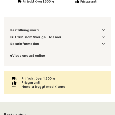
Fri frakt över 1.500 kr
Prisgaranti
Beställningsvara
Fri frakt inom Sverige - läs mer
Denna vara skickas till din port/tomtgräns. Innan leverans
Returinformation
blir du aviserad om vilken tidpunkt leveransen beräknas.
Du beställer produkten efter dina val och omfattas därför
Beställs varan ihop med andra produkter skickas hela
inte av ångerrätten.
Visas endast online
ordern tillsammans.
Fri frakt över 1.500 kr
Prisgaranti
Handla tryggt med Klarna
Beskrivning