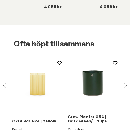
 kr
4 059 kr
4 059 kr
Ofta köpt tillsammans
Grow Planter Ø54 |
Okr
Okra Vas H24 | Yellow
Dark Green/ Taupe
Bl
Kartell
Cane-line
Kart