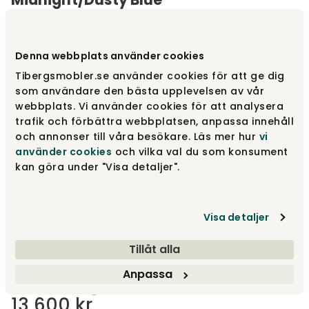
Varumärke
:
Cane-line
Denna webbplats använder cookies
Välj utförande
Midnight/Dusty Blue Weave
Tibergsmobler.se använder cookies för att ge dig
som användare den bästa upplevelsen av vår
Midnight/Dusty Blue Weave
13 600 kr
webbplats. Vi använder cookies för att analysera
trafik och förbättra webbplatsen, anpassa innehåll
och annonser till våra besökare. Läs mer hur
vi
använder cookies
och vilka val du som konsument
Grey/Light Grey Weave
13 600 kr
kan göra under "Visa detaljer".
Visa detaljer
Light Natural Weave
13 600 kr
Tillåt alla
Visa fler +2
Anpassa
13 600 kr