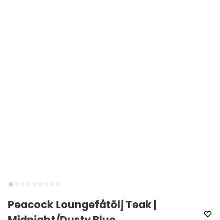
Peacock Loungefåtölj Teak |
Midnight/Dusty Blue