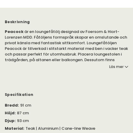
Beskrivning
Peacock
är en loungefåtölj designad av Foersom & Hiort-
Lorenzen MDD. Fåtöljens formspråk skapar en omslutande och
privat känsla med fantastisk sittkomfort. Loungefåtöljen
Peacock är tillverkad i slitstarkt material med ben i vacker teak
och passar perfekt för utomhusbruk. Placera loungestolen i
trädgården, på altanen eller balkongen. Dessutom finns
Peacock även som gungstol i grått utförande. Välj vilket
Läs mer
utförande som passar dig och ditt hem. De olika färgerna är
flätade i olika material, Cane-line Soft Rope eller Cane-line
Weave.
Komplettera fåtöljen med tillförande dynset för maximal
Specifikation
sittkomfort.
Bredd
:
91 cm
Peacock är en härlig loungefåtölj som finns att välja i flera
Höjd
:
87 cm
olika utföranden. Sitsens stomme är tillverkad i aluminium och
Djup
:
93 cm
klädd i antingen
Cane-line Soft Rope
eller
Cane-line Weave
.
Material
:
Teak | Aluminium | Cane-line Weave