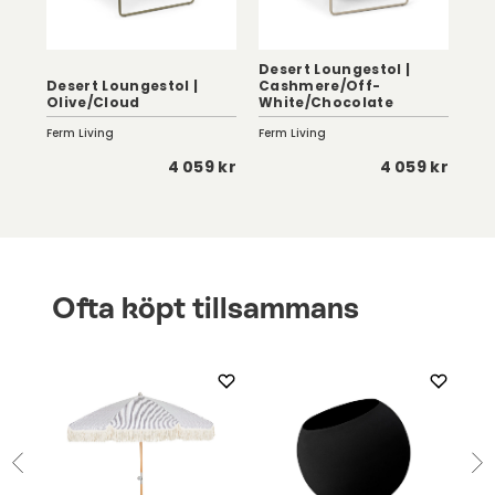
Desert Loungestol |
Desert Loungestol |
Cashmere/Off-
Des
Olive/Cloud
White/Chocolate
Bl
Ferm Living
Ferm Living
Fer
 kr
4 059 kr
4 059 kr
Ofta köpt tillsammans