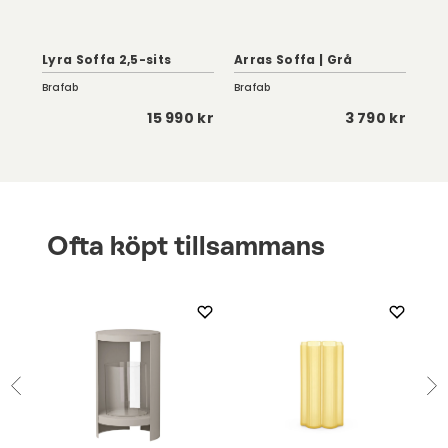
Lyra Soffa 2,5-sits
Arras Soffa | Grå
Ga
Brafab
Brafab
Des
 kr
15 990 kr
3 790 kr
Ofta köpt tillsammans