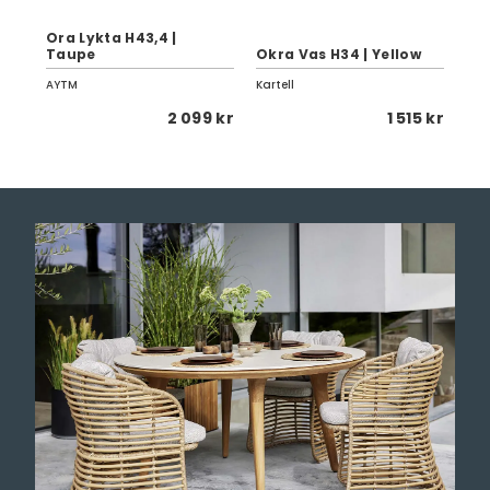
Ora Lykta H43,4 |
Su
Taupe
Okra Vas H34 | Yellow
Cu
AYTM
Kartell
Pap
 kr
2 099 kr
1 515 kr