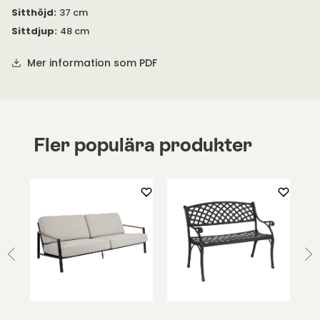
Sitthöjd
:
37 cm
55 centimeter till armstöd.
Sittdjup
:
48 cm
Se PDF
under 'Specifikation' för mer information.
Mer information som PDF
I samma serie finns Breeze även som bland annat loungefåtölj,
stol och barstol.
Fler populära produkter