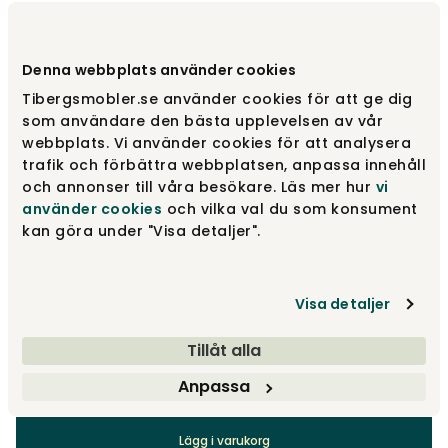
Välj färg
Black
Denna webbplats använder cookies
Tibergsmobler.se använder cookies för att ge dig
Black
15 200 kr
som användare den bästa upplevelsen av vår
webbplats. Vi använder cookies för att analysera
trafik och förbättra webbplatsen, anpassa innehåll
och annonser till våra besökare. Läs mer hur
vi
White/Grey
15 200 kr
använder cookies
och vilka val du som konsument
kan göra under "Visa detaljer".
Tillbehör
Visa detaljer
Rekommenderade tillval
Tillåt alla
Anpassa
15 200 kr
Lägg i varukorg