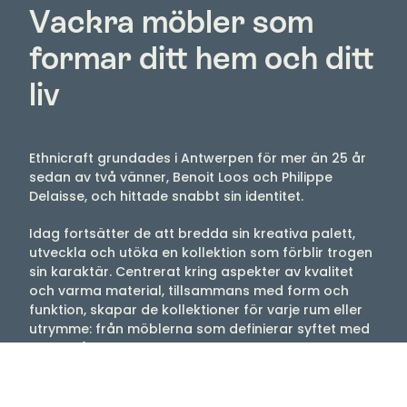
Vackra möbler som
formar ditt hem och ditt
liv
Ethnicraft grundades i Antwerpen för mer än 25 år
sedan av två vänner, Benoit Loos och Philippe
Delaisse, och hittade snabbt sin identitet.
Idag fortsätter de att bredda sin kreativa palett,
utveckla och utöka en kollektion som förblir trogen
sin karaktär. Centrerat kring aspekter av kvalitet
och varma material, tillsammans med form och
funktion, skapar de kollektioner för varje rum eller
utrymme: från möblerna som definierar syftet med
ett område, till tillbehören som berikar det med
mening.
Ditt hem ska göras av mer än bara föremål. Det ska