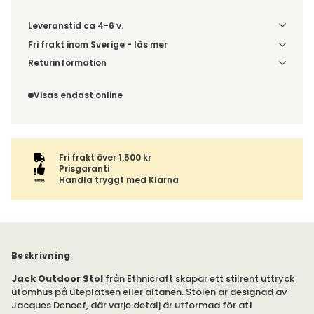
Leveranstid ca 4-6 v.
Fri frakt inom Sverige - läs mer
Denna vara skickas till din port/tomtgräns. Innan leverans
Returinformation
blir du aviserad om vilken tidpunkt leveransen beräknas.
Du beställer produkten efter dina val och omfattas därför
Beställs varan ihop med andra produkter skickas hela
inte av ångerrätten.
Visas endast online
ordern tillsammans.
Fri frakt över 1.500 kr
Prisgaranti
Handla tryggt med Klarna
Beskrivning
Jack Outdoor Stol
från Ethnicraft skapar ett stilrent uttryck
utomhus på uteplatsen eller altanen. Stolen är designad av
Jacques Deneef, där varje detalj är utformad för att