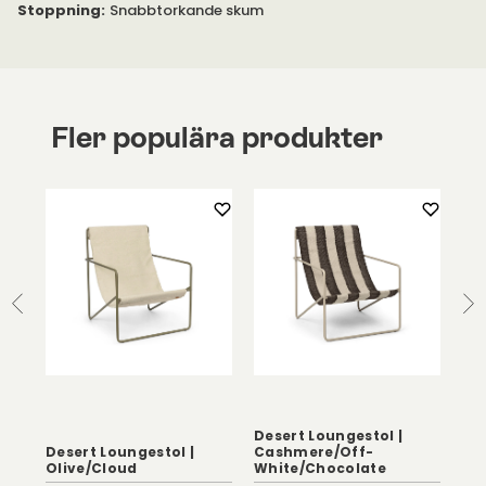
Stoppning
:
Snabbtorkande skum
Fler populära produkter
Desert Loungestol |
Desert Loungestol |
Cashmere/Off-
Des
Olive/Cloud
White/Chocolate
Bl