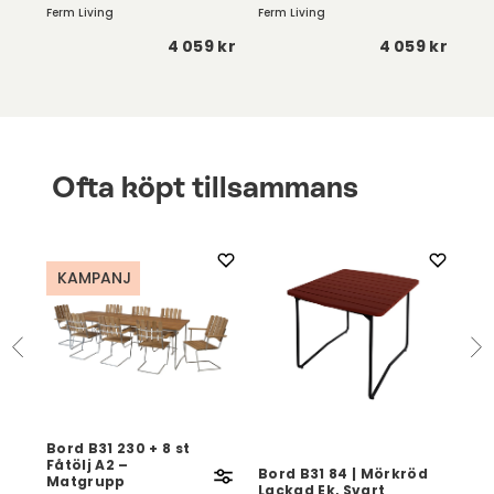
Ferm Living
Ferm Living
Fer
 kr
4 059 kr
4 059 kr
Ofta köpt tillsammans
KAMPANJ
Bord B31 230 + 8 st
Fåtölj A2 –
Bord B31 84 | Mörkröd
Bo
Matgrupp
ck
Lackad Ek, Svart
Lac