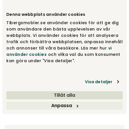
Välj sits
Sits med dyna
Denna webbplats använder cookies
Tibergsmobler.se använder cookies för att ge dig
Sits med dyna
10 958 kr
som användare den bästa upplevelsen av vår
webbplats. Vi använder cookies för att analysera
trafik och förbättra webbplatsen, anpassa innehåll
och annonser till våra besökare. Läs mer hur
vi
Sits i snöre
10 089 kr
använder cookies
och vilka val du som konsument
kan göra under "Visa detaljer".
10 958 kr
Visa detaljer
Tillåt alla
Lägg i varukorg
Anpassa
Fri frakt över 1.500 kr
Prisgaranti