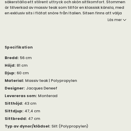
säkerställa ett stilrent uttryck och skön sittkomfort. Stommen
är tillverkad av massiv teak som tillför en klassisk känsla, med
en exklusiv sits i flätat snöre från Italien. Sitsen finns att välja
med eller utan dyna i tyget Silt.
Läs mer
Stolen är, som en del av serien Jack.
Stommen är tillverkad i massiv teak. Sitsen i flätat snöre från
Italien är resistent mot mögel, bakterier och klor samt
Specifikation
allergivänlig. Pilling 5. Ljusäkthet 7-8). Dynan är stoppad med
Bredd
:
56 cm
snabbtorkande skum.
Höjd
:
81 cm
Höjd från golv till armstöd: 65 centimeter.
Djup
:
60 cm
Material
:
Massiv teak | Polypropylen
Designer
:
Jacques Deneef
Levereras som
:
Monterad
Sitthöjd
:
43 cm
Sittdjup
:
47,4 cm
Sittbredd
:
47 cm
Typ av dynor/klädsel
:
Silt (Polypropylen)