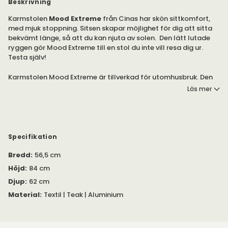
Beskrivning
Karmstolen
Mood Extreme
från Cinas har skön sittkomfort,
med mjuk stoppning. Sitsen skapar möjlighet för dig att sitta
bekvämt länge, så att du kan njuta av solen. Den lätt lutade
ryggen gör Mood Extreme till en stol du inte vill resa dig ur.
Testa själv!
Karmstolen Mood Extreme är tillverkad för utomhusbruk. Den
passar perfekt i trädgården! Stolen är tillverkad av
Läs mer
pulverlackad aluminium. Rygg, och sits, är tillverkade i textil
med dubbel stoppning. Armstöden är tillverkade i teak.
Karmstolen går att stapla, vilket gör den enkel att förvara
under de kallare månaderna eller när du inte använder den.
Specifikation
Bredd
:
56,5 cm
Höjd
:
84 cm
Djup
:
62 cm
Material
:
Textil | Teak | Aluminium