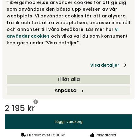
Välj modell
Mood Extreme | Textil
Tibergsmobler.se använder cookies för att ge dig
som användare den bästa upplevelsen av vår
webbplats. Vi använder cookies för att analysera
Mood Extreme | Textil
2 195 kr
trafik och förbättra webbplatsen, anpassa innehåll
och annonser till våra besökare. Läs mer hur
vi
använder cookies
och vilka val du som konsument
kan göra under "Visa detaljer".
Mood Air
1 495 kr
Visa detaljer
Mood Extreme
1 695 kr
Tillåt alla
Visa fler +1
Anpassa
2 195 kr
Lägg i varukorg
Fri frakt över 1.500 kr
Prisgaranti