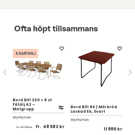
Ofta köpt tillsammans
KAMPANJ
Bord B31 230 + 8 st
Fåtölj A2 –
/
Bord B31 84 | Mörkröd
Bo
Matgrupp
Lackad Ek, Svart
Lac
Grythyttan
Grythyttan
Gry
fr.
48 582 kr
fr.
57 155 kr
0 kr
11 995 kr