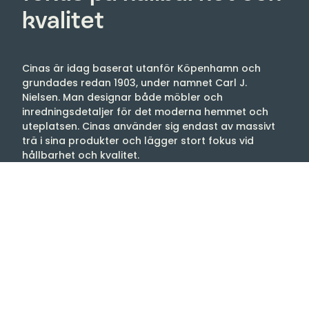
kvalitet
Cinas är idag baserat utanför Köpenhamn och
grundades redan 1903, under namnet Carl J.
Nielsen. Man designar både möbler och
inredningsdetaljer för det moderna hemmet och
uteplatsen. Cinas använder sig endast av massivt
trä i sina produkter och lägger stort fokus vid
hållbarhet och kvalitet.
Deras utomhusmöbler är tillverkade av
kvalitetsmaterial för att kunna användas varje dag.
All tillverkning är gjord med hänsyn till miljön.