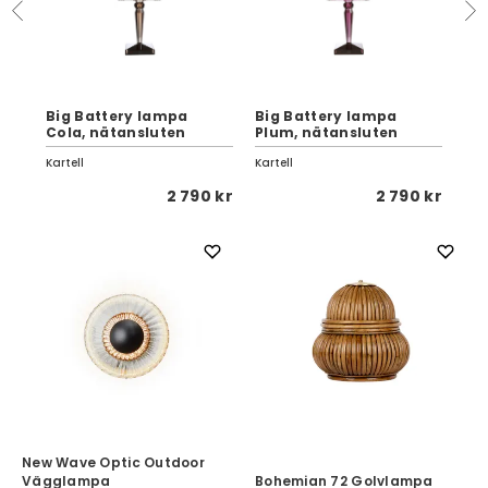
Big Battery lampa
Big Battery lampa
Bi
Cola, nätansluten
Plum, nätansluten
Cr
Kartell
Kartell
Kart
 kr
2 790 kr
2 790 kr
New Wave Optic Outdoor
Vägglampa
Bohemian 72 Golvlampa