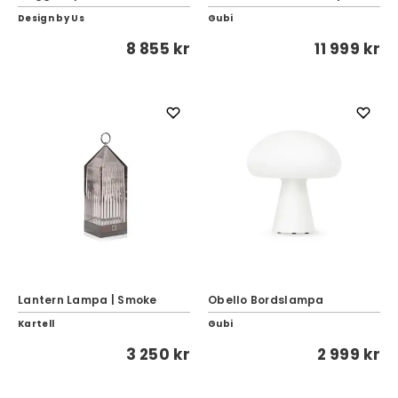
Design by Us
Gubi
8 855 kr
11 999 kr
Lantern Lampa | Smoke
Obello Bordslampa
Kartell
Gubi
3 250 kr
2 999 kr