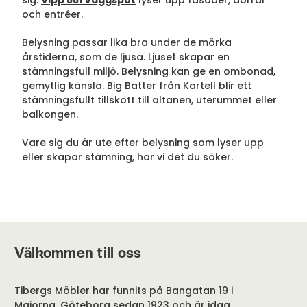
sig.
Vipp 551 Väggspot
lyser upp fasader, dörrar
och entréer.
Belysning passar lika bra under de mörka
årstiderna, som de ljusa. Ljuset skapar en
stämningsfull miljö. Belysning kan ge en ombonad,
gemytlig känsla.
Big Batter
från Kartell blir ett
stämningsfullt tillskott till altanen, uterummet eller
balkongen.
Vare sig du är ute efter belysning som lyser upp
eller skapar stämning, har vi det du söker.
Välkommen till oss
Tibergs Möbler har funnits på Bangatan 19 i
Majorna, Göteborg sedan 1923 och är idag