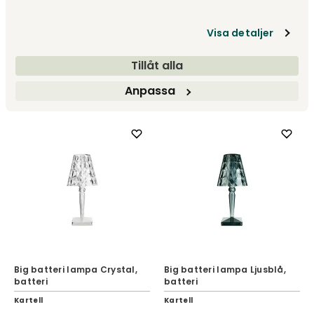
Big batteri lampa Cola,
Visa detaljer
Lantern Lampa | Red
batteri
Kartell
Kartell
Tillåt alla
3 250 kr
3 695 kr
Anpassa
Big batteri lampa Crystal,
Big batteri lampa Ljusblå,
batteri
batteri
Kartell
Kartell