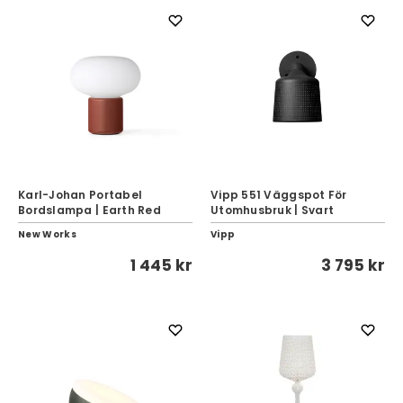
Karl-Johan Portabel
Vipp 551 Väggspot För
Bordslampa | Earth Red
Utomhusbruk | Svart
New Works
Vipp
1 445 kr
3 795 kr