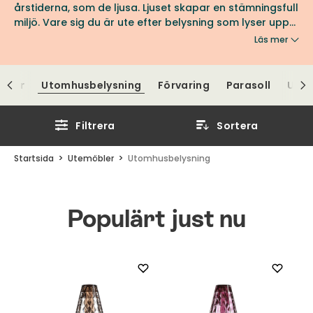
årstiderna, som de ljusa. Ljuset skapar en stämningsfull
miljö. Vare sig du är ute efter belysning som lyser upp
eller skapar stämning, har vi det du söker.
Läs mer
ängar
Utomhusbelysning
Förvaring
Parasoll
Uto
Filtrera
Sortera
Startsida
Utemöbler
Utomhusbelysning
Populärt just nu