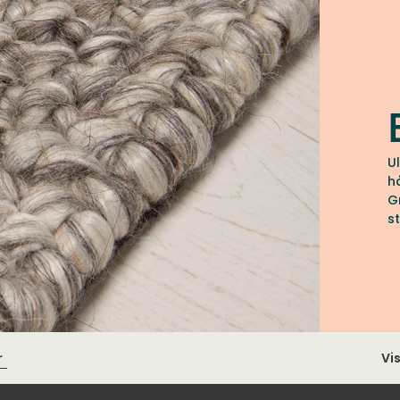
U
hållb
G
st
h
r
Vi