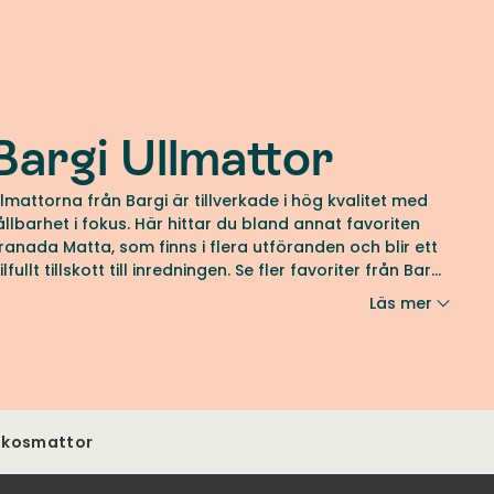
Bargi Ullmattor
llmattorna från Bargi är tillverkade i hög kvalitet med
arhet i fokus. Här hittar du bland annat favoriten
ranada Matta, som finns i flera utföranden och blir ett
ilfullt tillskott till inredningen. Se fler favoriter från Bargi
os oss på Tibergs Möbler.
Läs mer
skosmattor