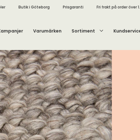
ler
Butik i Göteborg
Prisgaranti
Fri frakt på order över 1
Kampanjer
Varumärken
Sortiment
Kundservic