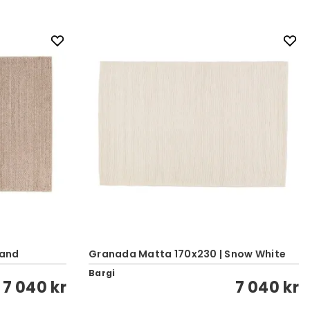
Sand
Granada Matta 170x230 | Snow White
Bargi
7 040 kr
7 040 kr