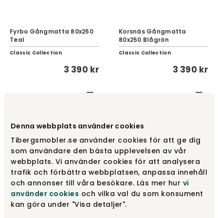
Fyrbo Gångmatta 80x250
Korsnäs Gångmatta
Teal
80x250 Blågrön
Classic Collection
Classic Collection
3 390 kr
3 390 kr
Denna webbplats använder cookies
Tibergsmobler.se använder cookies för att ge dig
som användare den bästa upplevelsen av vår
webbplats. Vi använder cookies för att analysera
trafik och förbättra webbplatsen, anpassa innehåll
och annonser till våra besökare. Läs mer hur
vi
Korsnäs Gångmatta
Merino Gångmatta
80x250 Grönbeige
80x150 Granit
använder cookies
och vilka val du som konsument
kan göra under "Visa detaljer".
Classic Collection
Classic Collection