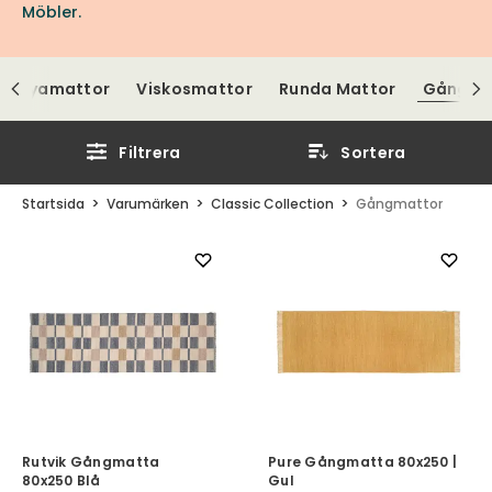
Möbler.
ch Ryamattor
Viskosmattor
Runda Mattor
Gångma
Filtrera
Sortera
Startsida
Varumärken
Classic Collection
Gångmattor
Rutvik Gångmatta
Pure Gångmatta 80x250 |
80x250 Blå
Gul