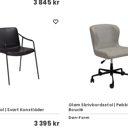
3 845 kr
Glam Skrivbordsstol | Pebb
l | Svart Konstläder
Bouclé
Dan-Form
3 395 kr