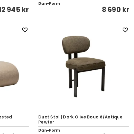
Dan-Form
12 945 kr
8 690 kr
rosted
Duct Stol | Dark Olive Bouclé/Antique
Pewter
Dan-Form