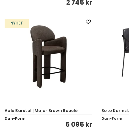
2 745 kr
NYHET
Aole Barstol | Major Brown Bouclé
Boto Karmsto
Dan-Form
Dan-Form
5 095 kr