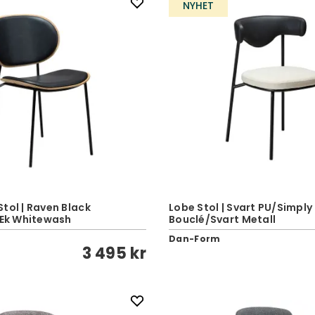
NYHET
tol | Raven Black
Lobe Stol | Svart PU/Simply
 Ek Whitewash
Bouclé/Svart Metall
Dan-Form
3 495 kr