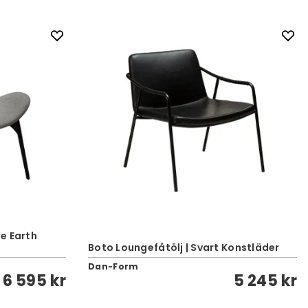
e Earth
Boto Loungefåtölj | Svart Konstläder
Dan-Form
6 595 kr
5 245 kr