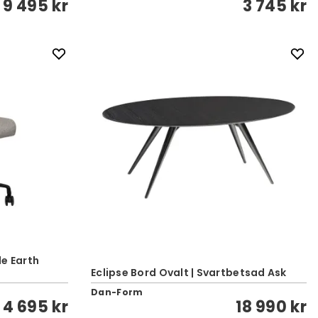
9 495 kr
3 745 kr
le Earth
Eclipse Bord Ovalt | Svartbetsad Ask
Dan-Form
4 695 kr
18 990 kr