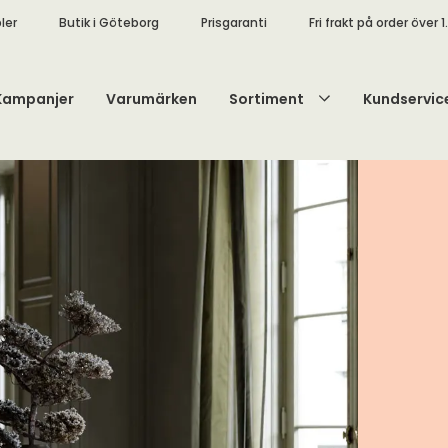
ler
Butik i Göteborg
Prisgaranti
Fri frakt på order över 1
Kampanjer
Varumärken
Sortiment
Kundservic