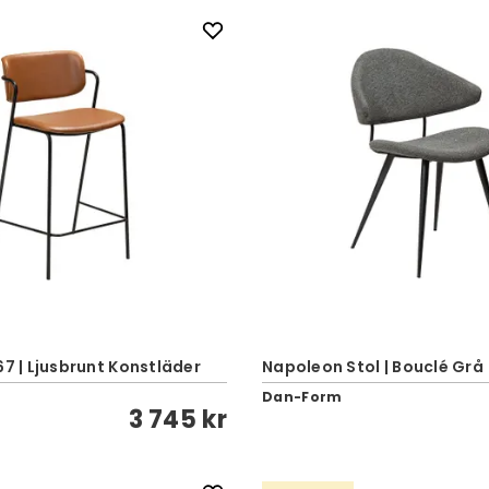
67 | Ljusbrunt Konstläder
Napoleon Stol | Bouclé Grå
Dan-Form
3 745 kr