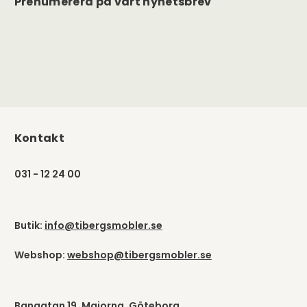
Prenumerera på vårt nyhetsbrev
Kontakt
031 - 12 24 00
Butik:
info@tibergsmobler.se
Webshop:
webshop@tibergsmobler.se
Bangatan 19, Majorna, Göteborg.