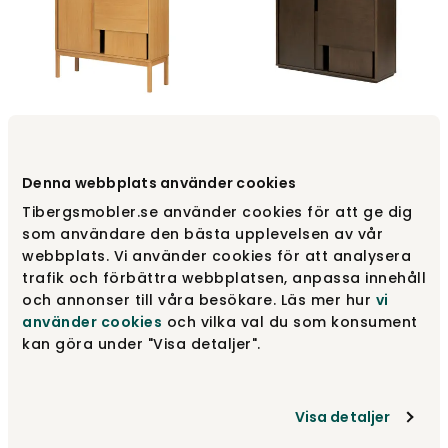
Layer Sideboard med ben
Layer Sideboard | Dark
| Oak
Oak
Denna webbplats använder cookies
Design House Stockholm
Design House Stockholm
Tibergsmobler.se använder cookies för att ge dig
23 995 kr
21 995 kr
som användare den bästa upplevelsen av vår
webbplats. Vi använder cookies för att analysera
trafik och förbättra webbplatsen, anpassa innehåll
NYHET
NYHET
och annonser till våra besökare. Läs mer hur
vi
använder cookies
och vilka val du som konsument
kan göra under "Visa detaljer".
Visa detaljer