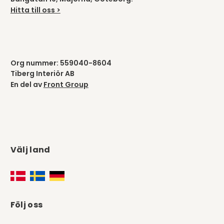
Hitta till oss >
Org nummer: 559040-8604
Tiberg Interiör AB
En del av
Front Group
Välj land
Följ oss