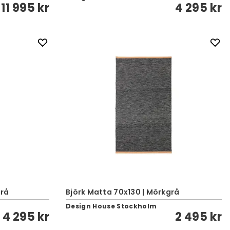
11 995 kr
4 295 kr
grå
Björk Matta 70x130 | Mörkgrå
Design House Stockholm
4 295 kr
2 495 kr