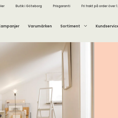
ler
Butik i Göteborg
Prisgaranti
Fri frakt på order över 1
Kampanjer
Varumärken
Sortiment
Kundservic