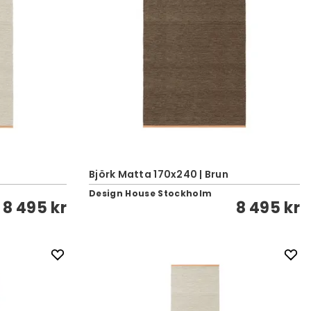
e
Björk Matta 170x240 | Brun
Design House Stockholm
8 495 kr
8 495 kr