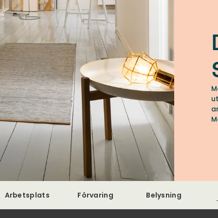
M
u
a
M
H
Arbetsplats
Förvaring
Belysning