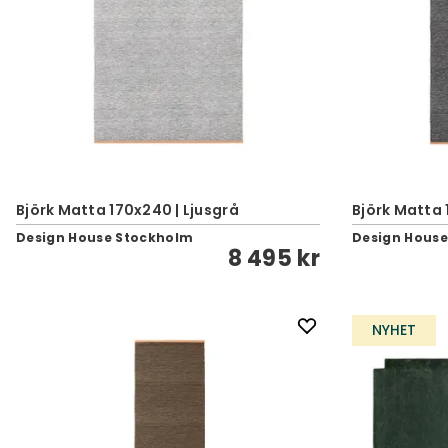
Björk Matta 170x240 | Ljusgrå
Björk Matta 
Design House Stockholm
Design Hous
8 495 kr
NYHET