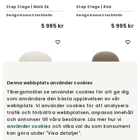
Step Stege | Mörk Ek
Step Stege | Röd
Design House Stockholm
Design House Stockholm
5 995 kr
5 995 kr
Denna webbplats använder cookies
Tibergsmobler.se använder cookies för att ge dig
som användare den bästa upplevelsen av vår
Uno Puff 65 | Cream
Uno Puff 50 | Brown
webbplats. Vi använder cookies för att analysera
Design House Stockholm
Design House Stockholm
trafik och förbättra webbplatsen, anpassa innehåll
6 995 kr
5 495 kr
och annonser till våra besökare. Läs mer hur
vi
använder cookies
och vilka val du som konsument
kan göra under "Visa detaljer".