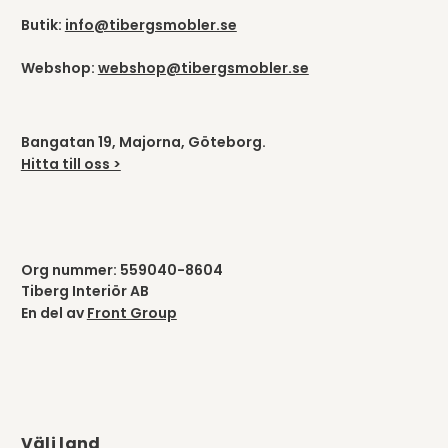
Butik:
info@tibergsmobler.se
Webshop:
webshop@tibergsmobler.se
Bangatan 19, Majorna, Göteborg.
Hitta till oss >
Org nummer: 559040-8604
Tiberg Interiör AB
En del av
Front Group
Välj land