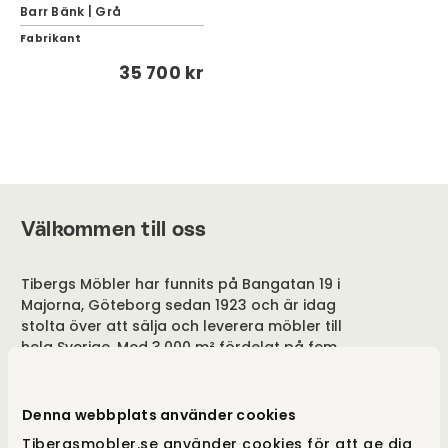
Barr Bänk | Grå
Fabrikant
35 700 kr
Välkommen till oss
Tibergs Möbler har funnits på Bangatan 19 i
Majorna, Göteborg sedan 1923 och är idag
stolta över att sälja och leverera möbler till
hela Sverige. Med 3.000 m² fördelat på fem
våningar, är vår butik fylld med alltifrån
sängar, till förvaringslösningar och
matgrupper. Besök vår butik i Göteborg eller
Denna webbplats använder cookies
handla online på tibergsmobler.se. Vi ser fram
Tibergsmobler.se använder cookies för att ge dig