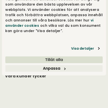
emot att hjälpa dig hitta rätt möbel för ditt
som användare den bästa upplevelsen av vår
hem.
webbplats. Vi använder cookies för att analysera
trafik och förbättra webbplatsen, anpassa innehåll
och annonser till våra besökare. Läs mer hur
vi
använder cookies
och vilka val du som konsument
Kundservice
kan göra under "Visa detaljer".
Inspiration
Visa detaljer
Tillåt alla
Öppettider
Anpassa
Våra kunder tycker