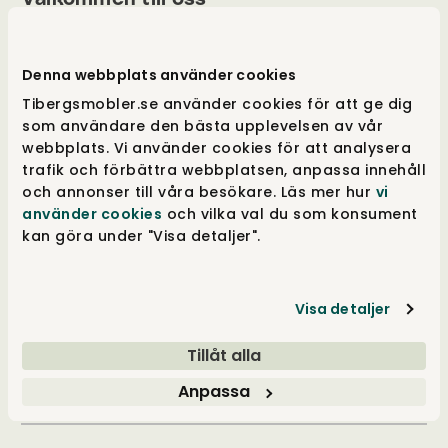
Tibergs Möbler har funnits på Bangatan 19 i
Majorna, Göteborg sedan 1923 och är idag
Denna webbplats använder cookies
stolta över att sälja och leverera möbler till
Tibergsmobler.se använder cookies för att ge dig
hela Sverige. Med 3.000 m² fördelat på fem
som användare den bästa upplevelsen av vår
våningar, är vår butik fylld med alltifrån
webbplats. Vi använder cookies för att analysera
sängar, till förvaringslösningar och
trafik och förbättra webbplatsen, anpassa innehåll
matgrupper. Besök vår butik i Göteborg eller
och annonser till våra besökare. Läs mer hur
vi
handla online på tibergsmobler.se. Vi ser fram
använder cookies
och vilka val du som konsument
emot att hjälpa dig hitta rätt möbel för ditt
kan göra under "Visa detaljer".
hem.
Visa detaljer
Kundservice
Tillåt alla
Anpassa
Inspiration