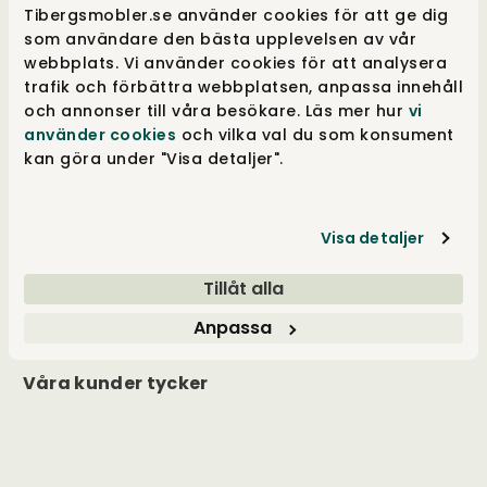
Tibergsmobler.se använder cookies för att ge dig
handla online på tibergsmobler.se. Vi ser fram
som användare den bästa upplevelsen av vår
emot att hjälpa dig hitta rätt möbel för ditt
webbplats. Vi använder cookies för att analysera
hem.
trafik och förbättra webbplatsen, anpassa innehåll
och annonser till våra besökare. Läs mer hur
vi
använder cookies
och vilka val du som konsument
kan göra under "Visa detaljer".
Kundservice
Visa detaljer
Inspiration
Tillåt alla
Öppettider
Anpassa
Våra kunder tycker