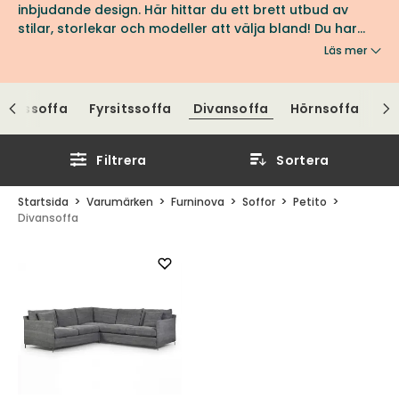
inbjudande design. Här hittar du ett brett utbud av
stilar, storlekar och modeller att välja bland! Du har
dessutom möjlighet att designa din Petito efter egna
Läs mer
önskemål genom att välja bland ett brett utbud av
tyger och läder från Furninova. Se utbudet i serien
Petito hos oss på Tibergs Möbler.
esitssoffa
Fyrsitssoffa
Divansoffa
Hörnsoffa
Filtrera
Sortera
Startsida
Varumärken
Furninova
Soffor
Petito
Divansoffa