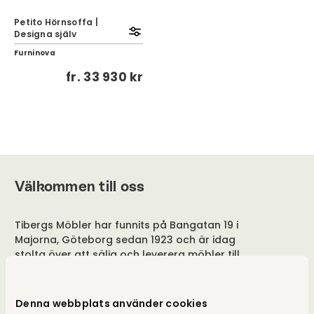
Petito Hörnsoffa |
Designa själv
Furninova
fr.
33 930 kr
Välkommen till oss
Tibergs Möbler har funnits på Bangatan 19 i
Majorna, Göteborg sedan 1923 och är idag
stolta över att sälja och leverera möbler till
hela Sverige. Med 3.000 m² fördelat på fem
våningar, är vår butik fylld med alltifrån
sängar, till förvaringslösningar och
Denna webbplats använder cookies
matgrupper. Besök vår butik i Göteborg eller