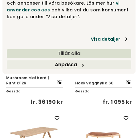
och annonser till våra besökare. Läs mer hur
vi
fr.
3 850 kr
fr.
7 150 kr
använder cookies
och vilka val du som konsument
kan göra under "Visa detaljer".
Visa detaljer
Tillåt alla
Anpassa
Mushroom Matbord |
Runt Ø126
Hook vägghylla 60
Gazzda
Gazzda
fr.
36 190 kr
fr.
1 095 kr