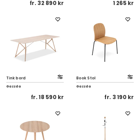
fr.
32 890 kr
1 265 kr
Tink bord
Book Stol
Gazzda
Gazzda
fr.
18 590 kr
fr.
3 190 kr