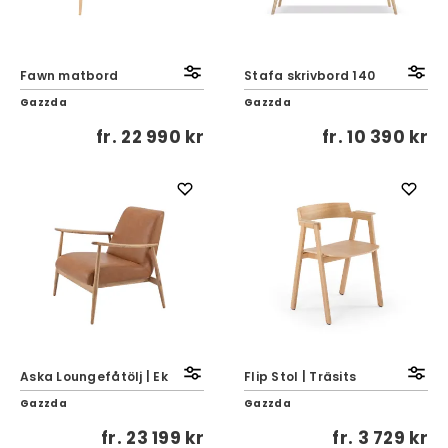
Fawn matbord
Stafa skrivbord 140
Gazzda
Gazzda
fr.
22 990 kr
fr.
10 390 kr
Aska Loungefåtölj | Ek
Flip Stol | Träsits
Gazzda
Gazzda
fr.
23 199 kr
fr.
3 729 kr