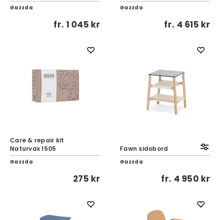
Gazzda
Gazzda
fr.
1 045 kr
fr.
4 615 kr
Care & repair kit
Naturvax 1505
Fawn sidobord
Gazzda
Gazzda
275 kr
fr.
4 950 kr