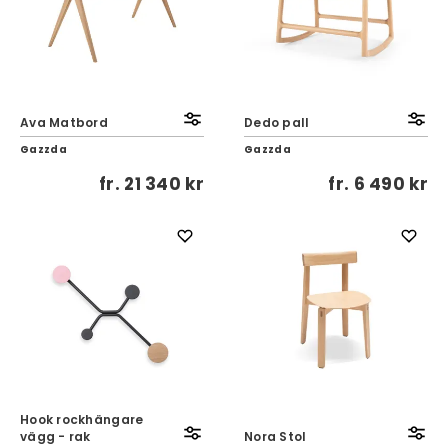
Ava Matbord
Dedo pall
Gazzda
Gazzda
fr.
21 340 kr
fr.
6 490 kr
Hook rockhängare
vägg - rak
Nora Stol