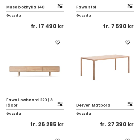
Muse bokhylla 140
Fawn stol
Gazzda
Gazzda
fr.
17 490 kr
fr.
7 590 kr
Fawn Lowboard 220 | 3
lådor
Derven Matbord
Gazzda
Gazzda
fr.
26 285 kr
fr.
27 390 kr