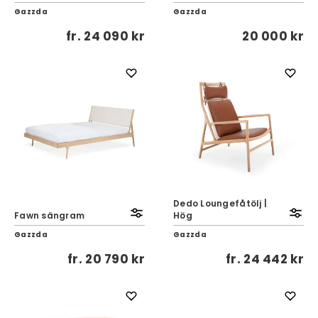
Gazzda
Gazzda
fr.
24 090 kr
20 000 kr
Dedo Loungefåtölj |
Fawn sängram
Hög
Gazzda
Gazzda
fr.
20 790 kr
fr.
24 442 kr