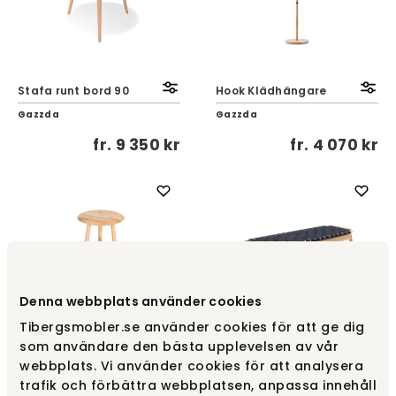
Stafa runt bord 90
Hook Klädhängare
Gazzda
Gazzda
fr.
9 350 kr
fr.
4 070 kr
Denna webbplats använder cookies
Tibergsmobler.se använder cookies för att ge dig
som användare den bästa upplevelsen av vår
Blanc Barstol SH65
Klupa Bänk
webbplats. Vi använder cookies för att analysera
Gazzda
Gazzda
trafik och förbättra webbplatsen, anpassa innehåll