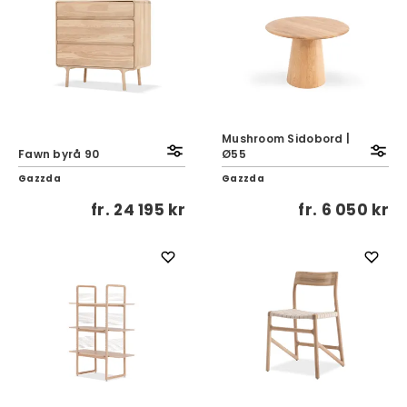
Mushroom Sidobord |
Fawn byrå 90
Ø55
Gazzda
Gazzda
fr.
24 195 kr
fr.
6 050 kr