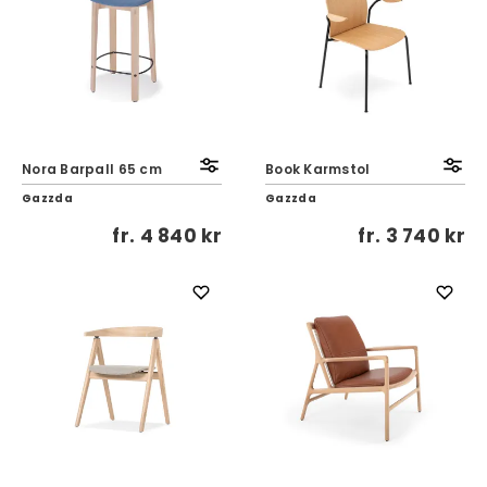
Nora Barpall 65 cm
Book Karmstol
Gazzda
Gazzda
fr.
4 840 kr
fr.
3 740 kr