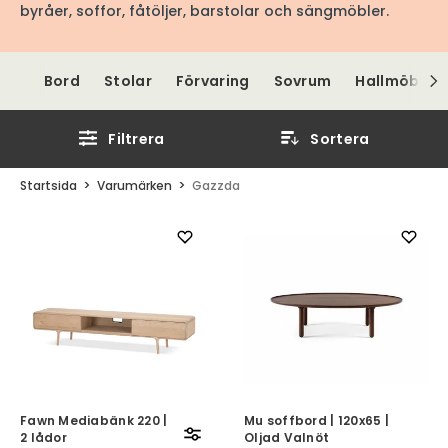
byråer, soffor, fåtöljer, barstolar och sängmöbler.
Bord
Stolar
Förvaring
Sovrum
Hallmöbler
Filtrera
Sortera
Startsida
Varumärken
Gazzda
Fawn Mediabänk 220 |
Mu soffbord | 120x65 |
2 lådor
Oljad Valnöt