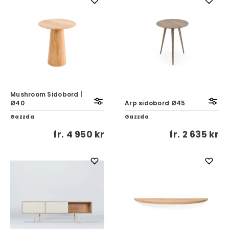
Mushroom Sidobord |
Ø40
Arp sidobord Ø45
Gazzda
Gazzda
fr.
4 950 kr
fr.
2 635 kr