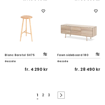
Blanc Barstol SH75
Fawn sideboard 180
Gazzda
Gazzda
fr.
4 290 kr
fr.
28 490 kr
1
2
3