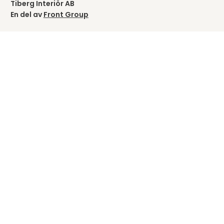
Tiberg Interiör AB
En del av
Front Group
Välj land
Följ oss
DESIGN & FUNKTION DINA VAL. COPYRIGHT © TIBERGS MÖBLER ® 2012-2026