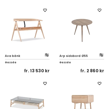
Ava bänk
Arp sidobord Ø55
Gazzda
Gazzda
fr.
13 530 kr
fr.
2 860 kr