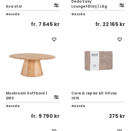
Dedo Easy
Ava stol
Loungefåtölj | Låg
Gazzda
Gazzda
fr.
7 645 kr
fr.
22 165 kr
Mushroom Soffbord |
Care & repair kit Vitvax
Ø80
1015
Gazzda
Gazzda
fr.
9 790 kr
275 kr