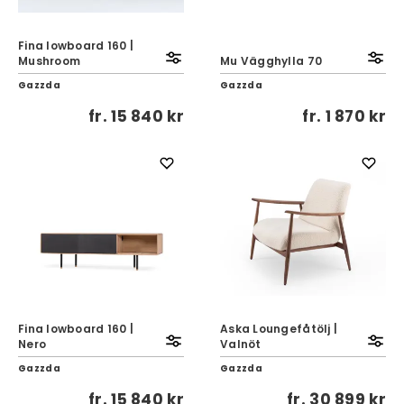
Fina lowboard 160 |
Mushroom
Mu Vägghylla 70
Gazzda
Gazzda
fr.
15 840 kr
fr.
1 870 kr
Fina lowboard 160 |
Aska Loungefåtölj |
Nero
Valnöt
Gazzda
Gazzda
fr.
15 840 kr
fr.
30 899 kr