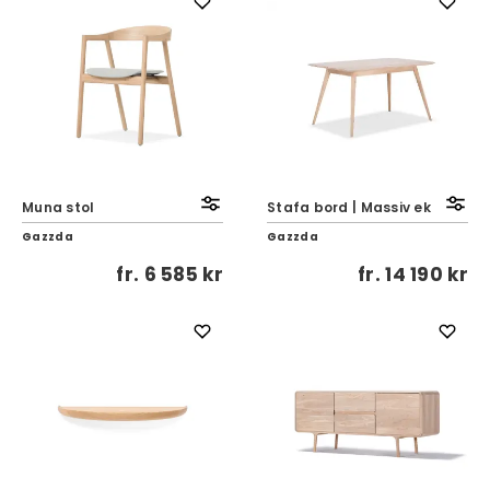
Muna stol
Stafa bord | Massiv ek
Gazzda
Gazzda
fr.
6 585 kr
fr.
14 190 kr