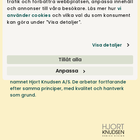
trafik och förbättra webbplatsen, anpassa innehåll
Hjort Knudsen är ett familjeföretag från
och annonser till våra besökare. Läs mer hur
vi
Danmark som tillverkar stoppade möbler.
använder cookies
och vilka val du som konsument
Sortimentet består av stoppade möbler, likt fåtöljer.
kan göra under "Visa detaljer".
Möblerna är stoppade med dun eller kallskum, som
sedan blir klädda i en stor variation av tyg- eller
läderklädslar. Tillverkningen är driven av kvalitet,
kunskap och hantverk.
Visa detaljer
Historien om Hjort Knudsen börjar 1973, när Ina och
Tillåt alla
Arne Hjort Knudsen grundar företaget Hjort
Knudsen. Sedan 1997 driver deras son, Klaus Hjort
Anpassa
Knudsen, företaget tillsammans med sin fru under
namnet Hjort Knudsen A/S. De arbetar fortfarande
efter samma principer, med kvalitet och hantverk
som grund.