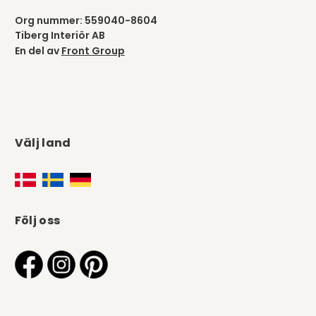
Org nummer: 559040-8604
Tiberg Interiör AB
En del av
Front Group
Välj land
Följ oss