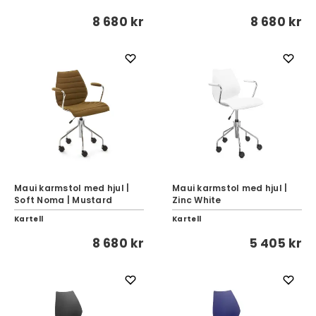
8 680 kr
8 680 kr
Maui karmstol med hjul |
Maui karmstol med hjul |
Soft Noma | Mustard
Zinc White
Kartell
Kartell
8 680 kr
5 405 kr