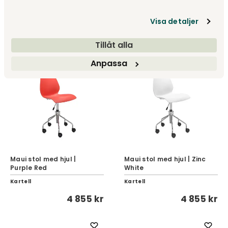
Blue
Grey
Visa detaljer
Kartell
Kartell
4 855 kr
4 855 kr
Tillåt alla
Anpassa
Maui stol med hjul |
Maui stol med hjul | Zinc
Purple Red
White
Kartell
Kartell
4 855 kr
4 855 kr