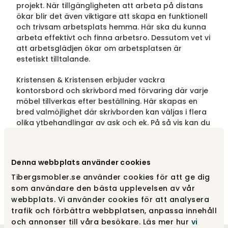
projekt. När tillgängligheten att arbeta på distans
ökar blir det även viktigare att skapa en funktionell
och trivsam arbetsplats hemma. Här ska du kunna
arbeta effektivt och finna arbetsro. Dessutom vet vi
att arbetsglädjen ökar om arbetsplatsen är
estetiskt tilltalande.
Kristensen & Kristensen erbjuder vackra
kontorsbord och skrivbord med förvaring där varje
möbel tillverkas efter beställning. Här skapas en
bred valmöjlighet där skrivborden kan väljas i flera
olika ytbehandlingar av ask och ek. På så vis kan du
sätta din egen prägel på möbeln och anpassa den
efter dina egna önskemål. Upptäck Kristensen &
Kristensens unika sortiment av designade möbler till
Denna webbplats använder cookies
arbetsplatsen. Vi på Tibergs Möbler finns här för att
hjälpa dig skapa ditt drömkontor.
Tibergsmobler.se använder cookies för att ge dig
som användare den bästa upplevelsen av vår
webbplats. Vi använder cookies för att analysera
trafik och förbättra webbplatsen, anpassa innehåll
och annonser till våra besökare. Läs mer hur
vi