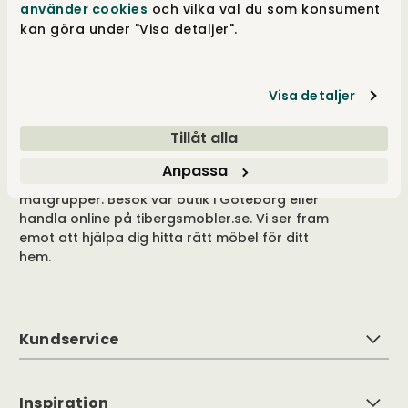
använder cookies
och vilka val du som konsument
kan göra under "Visa detaljer".
Välkommen till oss
Tibergs Möbler har funnits på Bangatan 19 i
Visa detaljer
Majorna, Göteborg sedan 1923 och är idag
stolta över att sälja och leverera möbler till
Tillåt alla
hela Sverige. Med 3.000 m² fördelat på fem
våningar, är vår butik fylld med alltifrån
Anpassa
sängar, till förvaringslösningar och
matgrupper. Besök vår butik i Göteborg eller
handla online på tibergsmobler.se. Vi ser fram
emot att hjälpa dig hitta rätt möbel för ditt
hem.
Kundservice
Inspiration