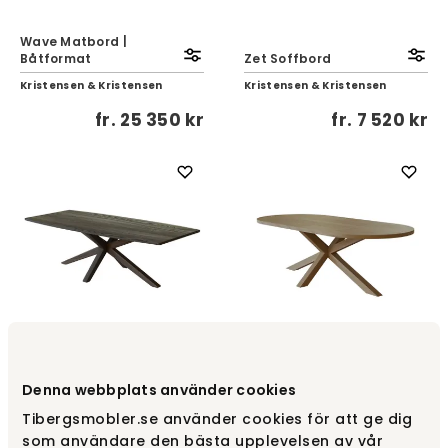
Wave Matbord |
Båtformat
Zet Soffbord
Kristensen & Kristensen
Kristensen & Kristensen
fr.
25 350 kr
fr.
7 520 kr
Alcor Soft Barrel
Ancona Ovalt Matbord
Matbord
| Spindelben
Denna webbplats använder cookies
Kristensen & Kristensen
Kristensen & Kristensen
Tibergsmobler.se använder cookies för att ge dig
fr.
27 690 kr
fr.
26 700 kr
som användare den bästa upplevelsen av vår