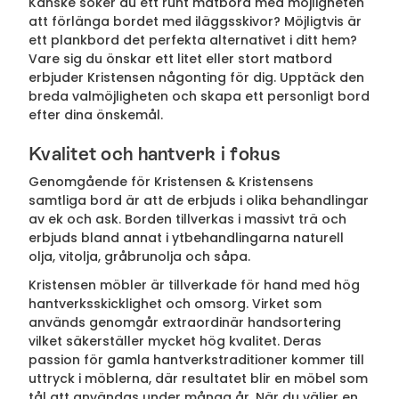
Kanske söker du ett runt matbord med möjligheten
att förlänga bordet med iläggsskivor? Möjligtvis är
ett plankbord det perfekta alternativet i ditt hem?
Vare sig du önskar ett litet eller stort matbord
erbjuder Kristensen någonting för dig. Upptäck den
breda valmöjligheten och skapa ett personligt bord
efter dina önskemål.
Kvalitet och hantverk i fokus
Genomgående för Kristensen & Kristensens
samtliga bord är att de erbjuds i olika behandlingar
av ek och ask. Borden tillverkas i massivt trä och
erbjuds bland annat i ytbehandlingarna naturell
olja, vitolja, gråbrunolja och såpa.
Kristensen möbler är tillverkade för hand med hög
hantverksskicklighet och omsorg. Virket som
används genomgår extraordinär handsortering
vilket säkerställer mycket hög kvalitet. Deras
passion för gamla hantverkstraditioner kommer till
uttryck i möblerna, där resultatet blir en möbel som
tål att användas under många år. När du väljer en