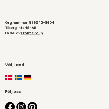
Org nummer: 559040-8604
Tiberg Interiör AB
En del av
Front Group
Välj land
Följ oss