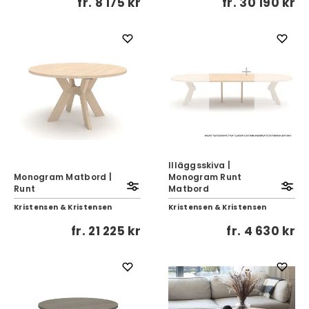
fr.
8 175 kr
fr.
30 190 kr
IIläggsskiva |
Monogram Matbord |
Monogram Runt
Runt
Matbord
Kristensen & Kristensen
Kristensen & Kristensen
fr.
21 225 kr
fr.
4 630 kr