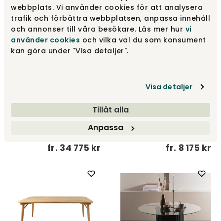
webbplats. Vi använder cookies för att analysera
trafik och förbättra webbplatsen, anpassa innehåll
och annonser till våra besökare. Läs mer hur
vi
använder cookies
och vilka val du som konsument
kan göra under "Visa detaljer".
Visa detaljer
Tillåt alla
Velvet Matbord |
Runda räfflade träben
Driplet Soffbord
Anpassa
Kristensen & Kristensen
Kristensen & Kristensen
fr.
34 775 kr
fr.
8 175 kr