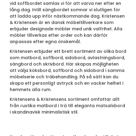
vid soffbordet samlas vi för att varva ner efter en
lång dag. Intill sängbordet somnar vi slutligen för
att ladda upp inför nästkommande dag. Kristensen
& Kristensen är en dansk möbeltillverkare som
erbjuder designade möbler med unik valfrihet. Alla
möbler tillverkas efter order och kan därför
anpassas efter egna önskemål.
Kristensen erbjuder ett brett sortiment av olika bord
som matbord, soffbord, sidobord, avlastningsbord,
sängbord och skrivbord. Här skapas möjligheten
att välja köksbord, soffbord och sidobord i samma
möbelserie och träbehandling. På så sätt kan du
skapa ett personligt avtryck och en vacker helhet i
hemmets alla rum.
Kristensens & Kristensens sortiment omfattar allt
från rustika matbord i trä till eleganta matsalsbord
i skandinavisk minimalistisk stil.