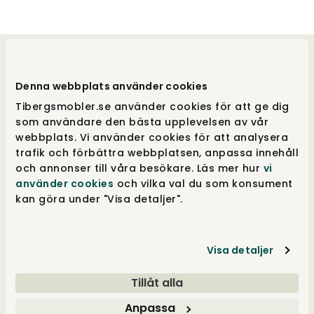
Välkommen till oss
Denna webbplats använder cookies
Tibergs Möbler har funnits på Bangatan 19 i
Tibergsmobler.se använder cookies för att ge dig
Majorna, Göteborg sedan 1923 och är idag
som användare den bästa upplevelsen av vår
stolta över att sälja och leverera möbler till
webbplats. Vi använder cookies för att analysera
hela Sverige. Med 3.000 m² fördelat på fem
trafik och förbättra webbplatsen, anpassa innehåll
våningar, är vår butik fylld med alltifrån
och annonser till våra besökare. Läs mer hur
vi
sängar, till förvaringslösningar och
använder cookies
och vilka val du som konsument
matgrupper. Besök vår butik i Göteborg eller
kan göra under "Visa detaljer".
handla online på tibergsmobler.se. Vi ser fram
emot att hjälpa dig hitta rätt möbel för ditt
hem.
Visa detaljer
Tillåt alla
Kundservice
Anpassa