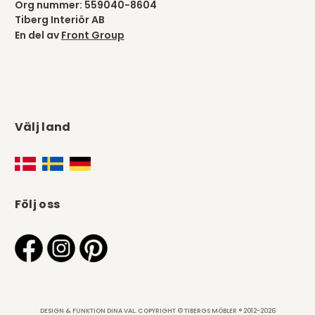
Org nummer: 559040-8604
Tiberg Interiör AB
En del av
Front Group
Välj land
Följ oss
DESIGN & FUNKTION DINA VAL. COPYRIGHT © TIBERGS MÖBLER ® 2012-2026