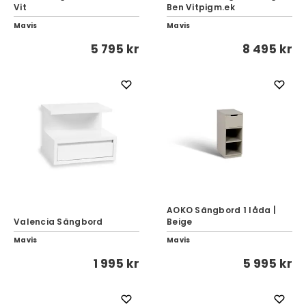
Vit
Ben Vitpigm.ek
Mavis
Mavis
5 795 kr
8 495 kr
AOKO Sängbord 1 låda |
Valencia Sängbord
Beige
Mavis
Mavis
1 995 kr
5 995 kr