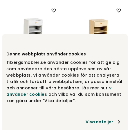
Denna webbplats använder cookies
Tibergsmobler.se använder cookies för att ge dig
Höllviken Sängbord Låga
Höllviken Sängbord Låga
som användare den bästa upplevelsen av vår
ben Ljusgrå
ben Vitpigm.Ek
webbplats. Vi använder cookies för att analysera
Mavis
Mavis
trafik och förbättra webbplatsen, anpassa innehåll
6 795 kr
7 795 kr
och annonser till våra besökare. Läs mer hur
vi
använder cookies
och vilka val du som konsument
kan göra under "Visa detaljer".
Visa detaljer