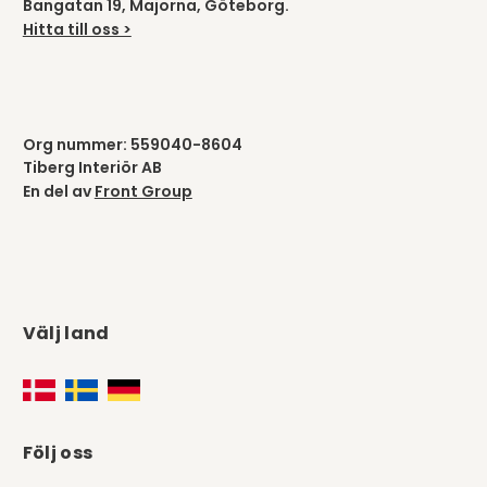
Bangatan 19, Majorna, Göteborg.
Hitta till oss >
Org nummer: 559040-8604
Tiberg Interiör AB
En del av
Front Group
Välj land
Följ oss