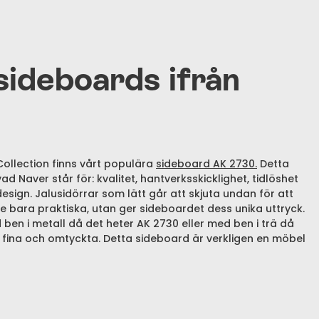
sideboards ifrån
 Collection finns vårt populära
sideboard AK 2730.
Detta
d Naver står för: kvalitet, hantverksskicklighet, tidlöshet
ign. Jalusidörrar som lätt går att skjuta undan för att
e bara praktiska, utan ger sideboardet dess unika uttryck.
ben i metall då det heter AK 2730 eller med ben i trä då
a fina och omtyckta. Detta sideboard är verkligen en möbel