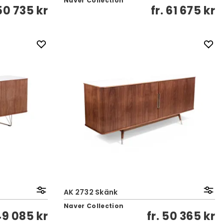
Naver Collection
50 735 kr
fr.
61 675 kr
AK 2732 Skänk
Naver Collection
49 085 kr
fr.
50 365 kr