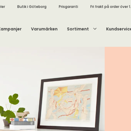
ler
Butik i Göteborg
Prisgaranti
Fri frakt på order över 1
Kampanjer
Varumärken
Sortiment
Kundservic