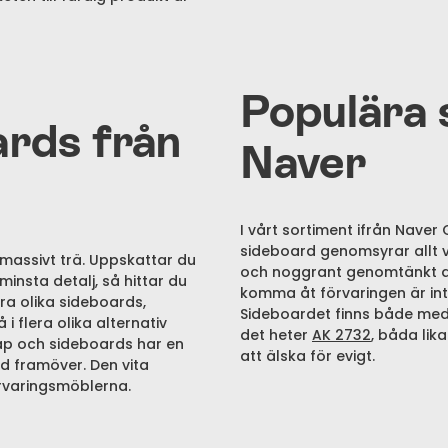
Populära 
rds från
Naver
I vårt sortiment ifrån Naver
sideboard genomsyrar allt va
 massivt trä. Uppskattar du
och noggrant genomtänkt des
insta detalj, så hittar du
komma åt förvaringen är int
era olika sideboards,
Sideboardet finns både med 
i flera olika alternativ
det heter
AK 2732
, båda lik
kåp och sideboards har en
att älska för evigt.
tid framöver. Den vita
örvaringsmöblerna.