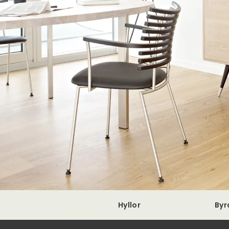
Hyllor
Byr