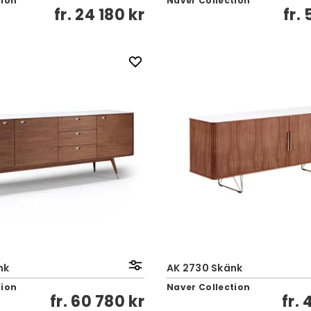
tion
Naver Collection
fr.
24 180 kr
fr.
nk
AK 2730 Skänk
tion
Naver Collection
fr.
60 780 kr
fr.