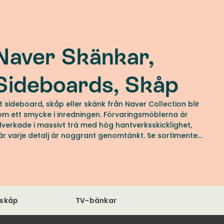
Naver Skänkar,
Sideboards, Skåp
tt sideboard, skåp eller skänk från Naver Collection blir
om ett smycke i inredningen. Förvaringsmöblerna är
illverkade i massivt trä med hög hantverksskicklighet,
är varje detalj är noggrant genomtänkt. Se sortimentet
os oss på Tibergs Möbler.
nskåp
TV-bänkar