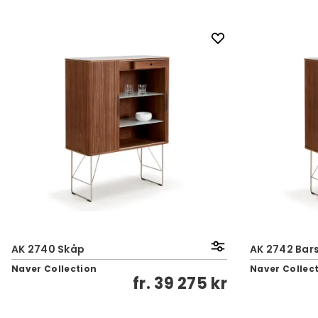
AK 2740 Skåp
AK 2742 Bar
Naver Collection
Naver Collec
fr.
39 275 kr