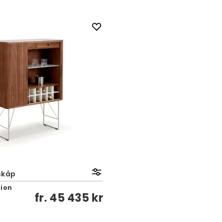
skåp
tion
fr.
45 435 kr