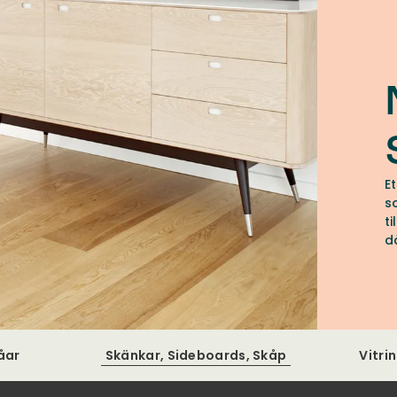
E
s
t
d
h
åar
Skänkar, Sideboards, Skåp
Vitri