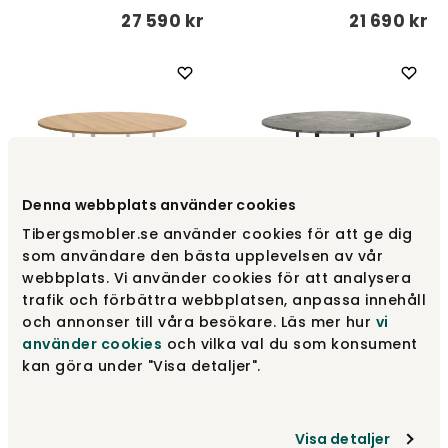
27 590 kr
21 690 kr
Denna webbplats använder cookies
Tibergsmobler.se använder cookies för att ge dig
som användare den bästa upplevelsen av vår
Florence Matbord Ø145 |
Florence Matbord Ø145 |
Gris du Marais Marmor/
webbplats. Vi använder cookies för att analysera
Ek/ Vit
Svart
trafik och förbättra webbplatsen, anpassa innehåll
New Works
New Works
och annonser till våra besökare. Läs mer hur
vi
använder cookies
och vilka val du som konsument
21 690 kr
29 390 kr
kan göra under "Visa detaljer".
Visa detaljer