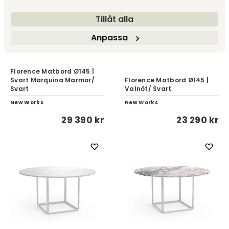
Tillåt alla
Anpassa
Florence Matbord Ø145 |
Svart Marquina Marmor/
Florence Matbord Ø145 |
Svart
Valnöt/ Svart
New Works
New Works
29 390 kr
23 290 kr