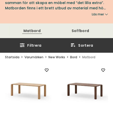
samman för att skapa en möbel med “det lilla extra”.
Matborden finns i ett brett utbud av material med hög
hållbarhet, bland annat FSC-certifierat trä. Se utbudet
Läs mer
från New Works hos oss på Tibergs Möbler.
Matbord
Soffbord
Filtrera
Sortera
Startsida
Varumärken
New Works
Bord
Matbord