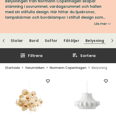
Belysningen från Normann Copenhagen skapar
stämning i sovrummet, vardagsrummet och hallen
med sin stilfulla design. Här hittar du ljuskronor,
lampskärmar och bordslampor i stilfull design som
lyser upp hela hemmet. Kanske fastnar du för
Läs mer
favoriterna Norm 69 Lampskärm eller Amp Pendel? Se
fler favoriter från Normann Copenhagen här hos oss
på Tibergs Möbler.
Stolar
Bord
Soffor
Fåtöljer
Belysning
Filtrera
Sortera
Startsida
Varumärken
Normann Copenhagen
Belysning