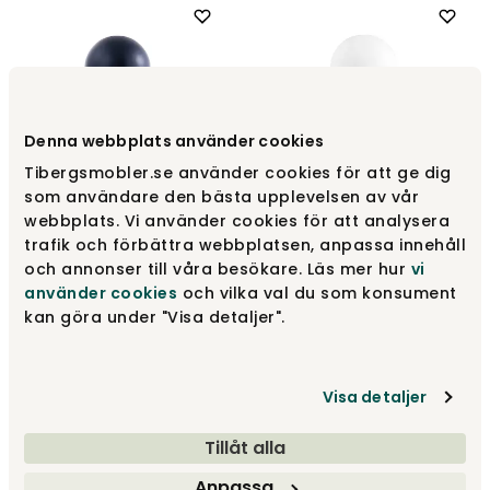
Denna webbplats använder cookies
Tibergsmobler.se använder cookies för att ge dig
som användare den bästa upplevelsen av vår
Cap Bordslampa
webbplats. Vi använder cookies för att analysera
Midnight Blue
Cap Bordslampa Vit
trafik och förbättra webbplatsen, anpassa innehåll
Normann Copenhagen
Normann Copenhagen
och annonser till våra besökare. Läs mer hur
vi
använder cookies
och vilka val du som konsument
3 640 kr
3 640 kr
kan göra under "Visa detaljer".
Visa detaljer
Tillåt alla
Anpassa