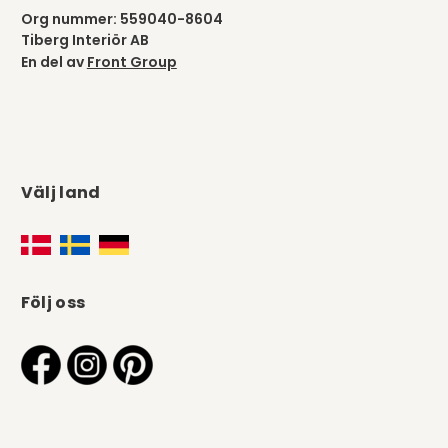
Org nummer: 559040-8604
Tiberg Interiör AB
En del av
Front Group
Välj land
Följ oss