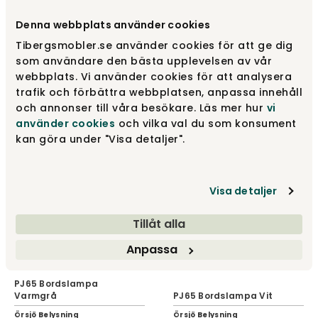
Denna webbplats använder cookies
Tibergsmobler.se använder cookies för att ge dig
som användare den bästa upplevelsen av vår
PJ65 Bordslampa
PJ65 Bordslampa Oxblod
Tallgrön
webbplats. Vi använder cookies för att analysera
trafik och förbättra webbplatsen, anpassa innehåll
Örsjö Belysning
Örsjö Belysning
och annonser till våra besökare. Läs mer hur
vi
7 085 kr
7 085 kr
använder cookies
och vilka val du som konsument
kan göra under "Visa detaljer".
Visa detaljer
Tillåt alla
Anpassa
PJ65 Bordslampa
Varmgrå
PJ65 Bordslampa Vit
Örsjö Belysning
Örsjö Belysning