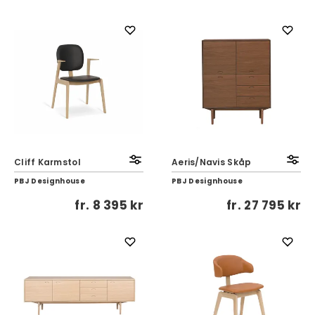
Cliff Karmstol
Aeris/Navis Skåp
PBJ Designhouse
PBJ Designhouse
fr.
8 395 kr
fr.
27 795 kr