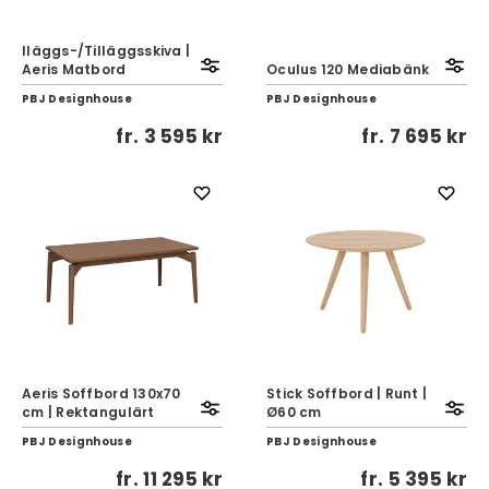
Iläggs-/Tilläggsskiva |
Aeris Matbord
Oculus 120 Mediabänk
PBJ Designhouse
PBJ Designhouse
fr.
3 595 kr
fr.
7 695 kr
Aeris Soffbord 130x70
Stick Soffbord | Runt |
cm | Rektangulärt
Ø60 cm
PBJ Designhouse
PBJ Designhouse
fr.
11 295 kr
fr.
5 395 kr