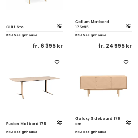
Collum Matbord
Cliff Stol
175x95
PBJ Designhouse
PBJ Designhouse
fr.
6 395 kr
fr.
24 995 kr
Galaxy Sideboard 176
Fusion Matbord 175
cm
PBJ Designhouse
PBJ Designhouse