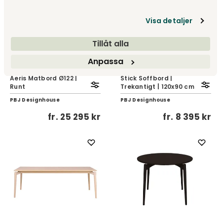
Visa detaljer
Tillåt alla
Anpassa
Aeris Matbord Ø122 |
Stick Soffbord |
Runt
Trekantigt | 120x90 cm
PBJ Designhouse
PBJ Designhouse
fr.
25 295 kr
fr.
8 395 kr