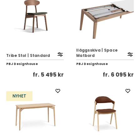
Iläggsskiva | Space
Tribe Stol | Standard
Matbord
PBJ Designhouse
PBJ Designhouse
fr.
5 495 kr
fr.
6 095 kr
NYHET