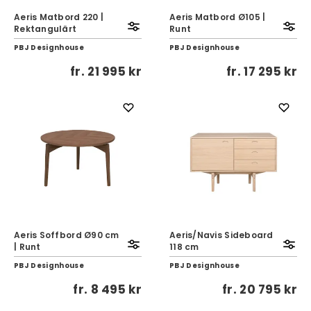
Aeris Matbord 220 |
Aeris Matbord Ø105 |
Rektangulärt
Runt
PBJ Designhouse
PBJ Designhouse
fr.
21 995 kr
fr.
17 295 kr
Aeris Soffbord Ø90 cm
Aeris/Navis Sideboard
| Runt
118 cm
PBJ Designhouse
PBJ Designhouse
fr.
8 495 kr
fr.
20 795 kr