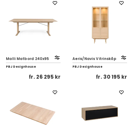
Malli Matbord 240x95
Aeris/Navis Vitrinskåp
PBJ Designhouse
PBJ Designhouse
fr.
26 295 kr
fr.
30 195 kr