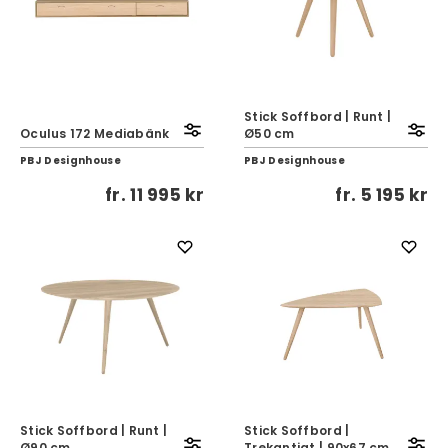
Stick Soffbord | Runt |
Oculus 172 Mediabänk
Ø50 cm
PBJ Designhouse
PBJ Designhouse
fr.
11 995 kr
fr.
5 195 kr
Stick Soffbord | Runt |
Stick Soffbord |
Ø90 cm
Trekantigt | 90x67 cm