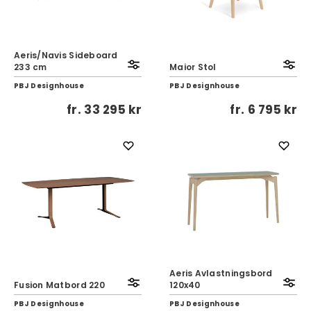
Aeris/Navis Sideboard
233 cm
Maior Stol
PBJ Designhouse
PBJ Designhouse
fr.
33 295 kr
fr.
6 795 kr
Aeris Avlastningsbord
Fusion Matbord 220
120x40
PBJ Designhouse
PBJ Designhouse