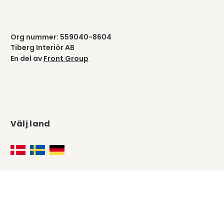
Org nummer: 559040-8604
Tiberg Interiör AB
En del av
Front Group
Välj land
Följ oss