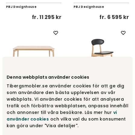
PBJ Designhouse
PBJ Designhouse
fr.
11 295 kr
fr.
6 595 kr
Denna webbplats använder cookies
Tibergsmobler.se använder cookies för att ge dig
Aeris Matbord 175 |
som användare den bästa upplevelsen av vår
Rektangulärt
Tribe Stol | Lux
webbplats. Vi använder cookies för att analysera
PBJ Designhouse
PBJ Designhouse
trafik och förbättra webbplatsen, anpassa innehåll
fr.
19 695 kr
fr.
6 395 kr
och annonser till våra besökare. Läs mer hur
vi
använder cookies
och vilka val du som konsument
kan göra under "Visa detaljer".