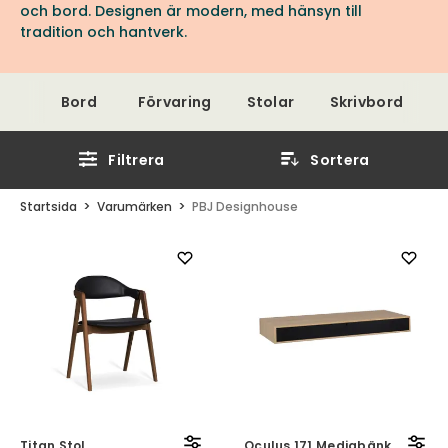
och bord. Designen är modern, med hänsyn till
tradition och hantverk.
Bord
Förvaring
Stolar
Skrivbord
Filtrera
Sortera
Startsida
Varumärken
PBJ Designhouse
Titan Stol
Oculus 171 Mediabänk