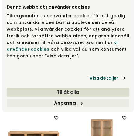
14 995 kr
14 995 kr
Denna webbplats använder cookies
Tibergsmobler.se använder cookies för att ge dig
som användare den bästa upplevelsen av vår
webbplats. Vi använder cookies för att analysera
trafik och förbättra webbplatsen, anpassa innehåll
och annonser till våra besökare. Läs mer hur
vi
använder cookies
och vilka val du som konsument
kan göra under "Visa detaljer".
Visa detaljer
Filippa Vitrinskåp |
Hazelton Sideboard Brun
Vitpigm. Ek
Ek
Tillåt alla
Rowico Home
Rowico Home
12 995 kr
9 995 kr
Anpassa