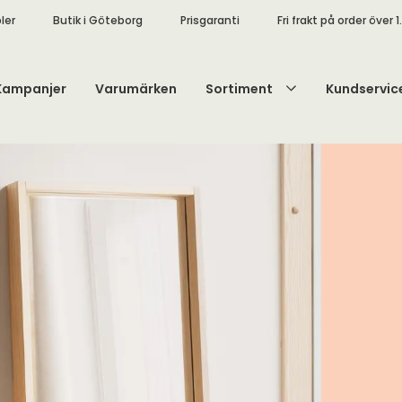
ler
Butik i Göteborg
Prisgaranti
Fri frakt på order över 1
Kampanjer
Varumärken
Sortiment
Kundservic