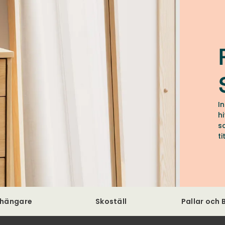
I
h
s
ti
dhängare
Skoställ
Pallar och 