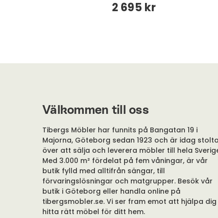
2 695 kr
Välkommen till oss
Tibergs Möbler har funnits på Bangatan 19 i
Majorna, Göteborg sedan 1923 och är idag stolt
över att sälja och leverera möbler till hela Sverig
Med 3.000 m² fördelat på fem våningar, är vår
butik fylld med alltifrån sängar, till
förvaringslösningar och matgrupper. Besök vår
butik i Göteborg eller handla online på
tibergsmobler.se. Vi ser fram emot att hjälpa dig
hitta rätt möbel för ditt hem.