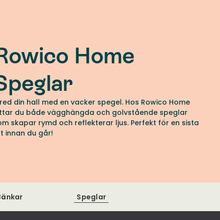
Rowico Home
Speglar
nred din hall med en vacker spegel. Hos Rowico Home
ittar du både vägghängda och golvstående speglar
om skapar rymd och reflekterar ljus. Perfekt för en sista
tt innan du går!
Bänkar
Speglar