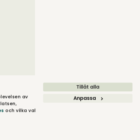
Tillåt alla
levelsen av
Anpassa
latsen,
es
och vilka val
BLER ® 2012-2026