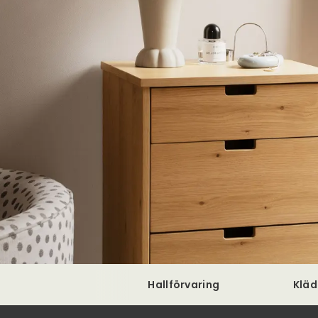
Hallförvaring
Klä