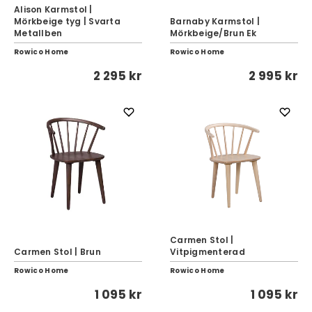
Alison Karmstol |
Mörkbeige tyg | Svarta
Barnaby Karmstol |
Metallben
Mörkbeige/Brun Ek
Rowico Home
Rowico Home
2 295 kr
2 995 kr
Carmen Stol |
Carmen Stol | Brun
Vitpigmenterad
Rowico Home
Rowico Home
1 095 kr
1 095 kr