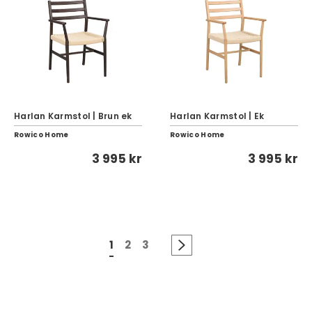
Harlan Karmstol | Brun ek
Harlan Karmstol | Ek
Rowico Home
Rowico Home
3 995 kr
3 995 kr
1
2
3