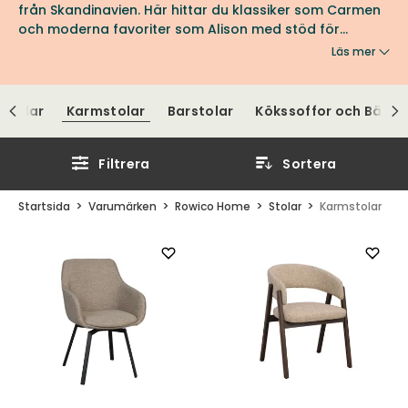
från Skandinavien. Här hittar du klassiker som Carmen
och moderna favoriter som Alison med stöd för
armarna. Hitta din favorit från Rowico Home hos oss
Läs mer
på Tibergs Möbler.
stolar
Karmstolar
Barstolar
Kökssoffor och Bänka
Filtrera
Sortera
Startsida
Varumärken
Rowico Home
Stolar
Karmstolar