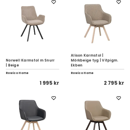
Alison Karmstol |
Norwell Karmstol m Snurr
Mörkbeige tyg | Vitpigm.
| Beige
Ekben
Rowico Home
Rowico Home
1 995 kr
2 795 kr