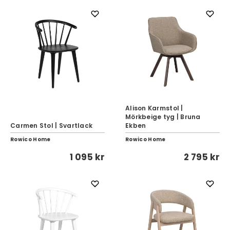
Alison Karmstol |
Mörkbeige tyg | Bruna
Carmen Stol | Svartlack
Ekben
Rowico Home
Rowico Home
1 095 kr
2 795 kr