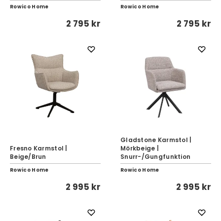
Rowico Home
Rowico Home
2 795 kr
2 795 kr
Gladstone Karmstol |
Fresno Karmstol |
Mörkbeige |
Beige/Brun
Snurr-/Gungfunktion
Rowico Home
Rowico Home
2 995 kr
2 995 kr