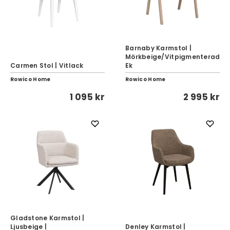
Barnaby Karmstol |
Mörkbeige/Vitpigmenterad
Carmen Stol | Vitlack
Ek
Rowico Home
Rowico Home
1 095 kr
2 995 kr
Gladstone Karmstol |
Ljusbeige |
Denley Karmstol |