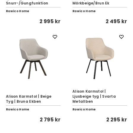
Snurr-/Gungfunktion
Mörkbeige/Brun Ek
Rowico Home
Rowico Home
2 995 kr
2 495 kr
Alison Karmstol |
Alison Karmstol | Beige
Ljusbeige tyg | Svarta
Tyg | Bruna Ekben
Metallben
Rowico Home
Rowico Home
2 795 kr
2 295 kr