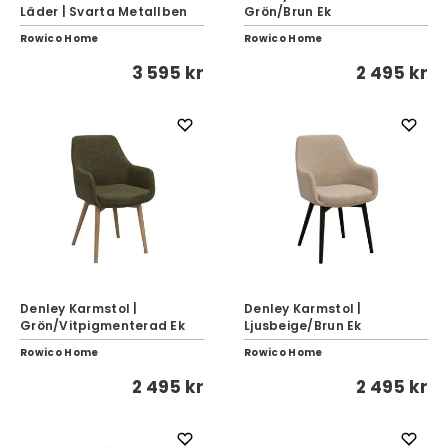
Läder | Svarta Metallben
Grön/Brun Ek
Rowico Home
Rowico Home
3 595 kr
2 495 kr
Denley Karmstol |
Denley Karmstol |
Grön/Vitpigmenterad Ek
Ljusbeige/Brun Ek
Rowico Home
Rowico Home
2 495 kr
2 495 kr