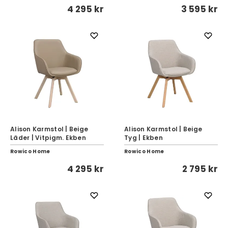
4 295 kr
3 595 kr
Alison Karmstol | Beige
Alison Karmstol | Beige
Läder | Vitpigm. Ekben
Tyg | Ekben
Rowico Home
Rowico Home
4 295 kr
2 795 kr