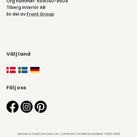
Org nummer: 559040-8604
Tiberg Interiör AB
En del av
Front Group
Välj land
Följ oss
DESIGN & FUNKTION DINA VAL. COPYRIGHT © TIBERGS MÖBLER ® 2012-2026