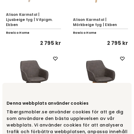
Alison Karmstol |
Ljusbeige tyg | Vitpigm.
Alison Karmstol |
Ekben
Mörkbeige tyg | Ekben
Rowico Home
Rowico Home
2 795 kr
2 795 kr
Denna webbplats använder cookies
Tibergsmobler.se använder cookies för att ge dig
Alison Karmstol | Mörkgrå
Alison Karmstol | Mörkgrå
som användare den bästa upplevelsen av vår
Microfiber | Bruna Ekben
Microfiber | Ekben
webbplats. Vi använder cookies för att analysera
Rowico Home
Rowico Home
trafik och förbättra webbplatsen, anpassa innehåll