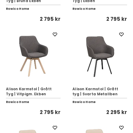
Tyg | Bruna Ekben
Tyg | Ekben
Rowico Home
Rowico Home
2 795 kr
2 795 kr
Alison Karmstol | Grått
Alison Karmstol | Grått
Tyg | Vitpigm. Ekben
tyg | Svarta Metallben
Rowico Home
Rowico Home
2 795 kr
2 295 kr