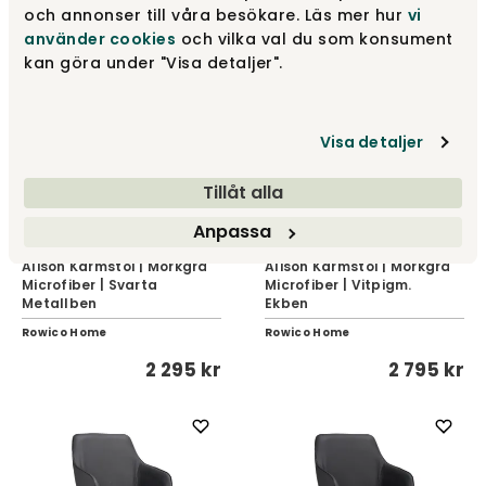
2 795 kr
2 795 kr
och annonser till våra besökare. Läs mer hur
vi
använder cookies
och vilka val du som konsument
kan göra under "Visa detaljer".
Visa detaljer
Tillåt alla
Anpassa
Alison Karmstol | Mörkgrå
Alison Karmstol | Mörkgrå
Microfiber | Svarta
Microfiber | Vitpigm.
Metallben
Ekben
Rowico Home
Rowico Home
2 295 kr
2 795 kr