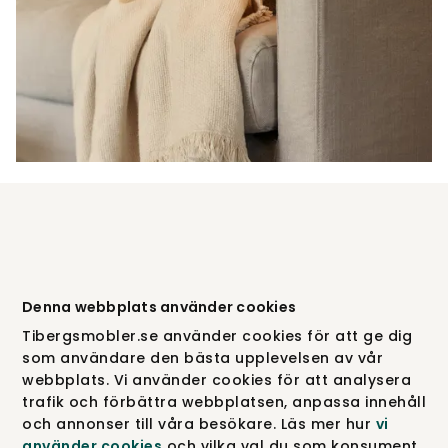
Enkel att tvätta och sköta
Denna webbplats använder cookies
Tibergsmobler.se använder cookies för att ge dig
om
som användare den bästa upplevelsen av vår
webbplats. Vi använder cookies för att analysera
trafik och förbättra webbplatsen, anpassa innehåll
När vardagen rullar på med barn, husdjur,
och annonser till våra besökare. Läs mer hur
vi
familjemiddagar och filmkvällar vill du ha en soffa som
använder cookies
och vilka val du som konsument