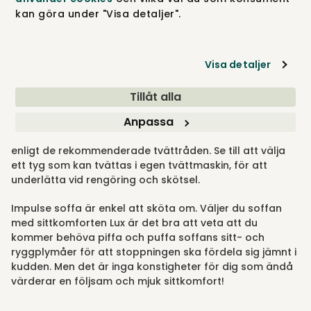
klarar av livet som pågår. Impulse soffa från Sits är
kan göra under "Visa detaljer".
designad med just detta i åtanke.
En väldesignad, bekväm och lättskött soffa som passar
både till vardags och fest – där livet händer. En av
Visa detaljer
Impulse stora fördelar är att klädseln i tyg kan väljas
som helt avtagbar och tvättbar. Det innebär att smuts,
Tillåt alla
fläckar och vardagsslarv inte behöver bli permanenta
Anpassa
påminnelser när du ska slå dig ner för en avkopplande
stund. Soffans klädsel är enkel att ta av och tvätta
enligt de rekommenderade tvättråden. Se till att välja
ett tyg som kan tvättas i egen tvättmaskin, för att
underlätta vid rengöring och skötsel.
Impulse soffa är enkel att sköta om. Väljer du soffan
med sittkomforten Lux är det bra att veta att du
kommer behöva piffa och puffa soffans sitt- och
ryggplymåer för att stoppningen ska fördela sig jämnt i
kudden. Men det är inga konstigheter för dig som ändå
värderar en följsam och mjuk sittkomfort!