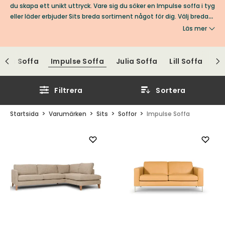
du skapa ett unikt uttryck. Vare sig du söker en Impulse soffa i tyg
eller läder erbjuder Sits breda sortiment något för dig. Välj breda
eller smala armstöd, ben i trä eller metall, sittkomfort, fast eller
Läs mer
avtagbar klädsel samt om du önskar bekväma armstödskuddar
för en enhetlig framtoning. Allt för att fullända din unika soffa
Impulse från Sits.
Edda Soffa
Impulse Soffa
Julia Soffa
Lill Soffa
Filtrera
Sortera
Startsida
Varumärken
Sits
Soffor
Impulse Soffa