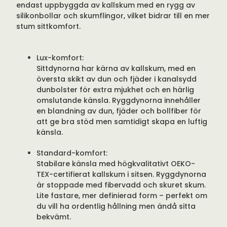
endast uppbyggda av kallskum med en rygg av
silikonbollar och skumflingor, vilket bidrar till en mer
stum sittkomfort.
Lux-komfort:
Sittdynorna har kärna av kallskum, med en
översta skikt av dun och fjäder i kanalsydd
dunbolster för extra mjukhet och en härlig
omslutande känsla. Ryggdynorna innehåller
en blandning av dun, fjäder och bollfiber för
att ge bra stöd men samtidigt skapa en luftig
känsla.
Standard-komfort:
Stabilare känsla med högkvalitativt OEKO-
TEX-certifierat kallskum i sitsen. Ryggdynorna
är stoppade med fibervadd och skuret skum.
Lite fastare, mer definierad form – perfekt om
du vill ha ordentlig hållning men ändå sitta
bekvämt.