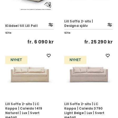
Lill Soffa 2-sits |
Klädsel till Lill Pall
Designa själv
Sits
Sits
fr.
6 090 kr
fr.
25 290 kr
NYHET
NYHET
Lill Soffa 2-sits | LC
Lill Soffa 2-sits | LC
Kappa | Caleido 1419
Kappa | Caleido 3790
Natural | Lux | Svart
Light Beige | Lux | Svart
metall
metall