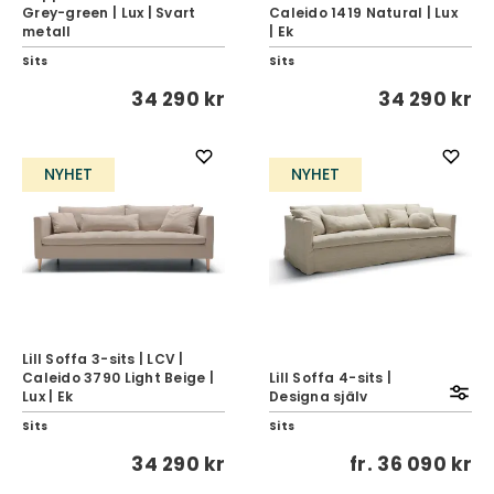
Grey-green | Lux | Svart
Caleido 1419 Natural | Lux
metall
| Ek
Sits
Sits
34 290 kr
34 290 kr
NYHET
NYHET
Lill Soffa 3-sits | LCV |
Caleido 3790 Light Beige |
Lill Soffa 4-sits |
Lux | Ek
Designa själv
Sits
Sits
34 290 kr
fr.
36 090 kr