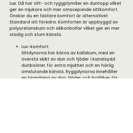
Lux. Då har sitt- och ryggplymåer en duntopp vilket
ger en mjukare och mer omsvepande sittkomfort.
Önskar du en fastare komfort är alternativet
Standard att föredra. Komforten är uppbyggd av
polyuretanskum och silikonbollar vilket ger en mer
stadig och stum känsla.
Lux-komfort:
Sittdynorna har kärna av kallskum, med en
översta skikt av dun och fjäder i kanalsydd
dunbolster för extra mjukhet och en härlig
omslutande känsla. Ryggdynorna innehåller
en blandning av dun, fjäder och bollfiber för
att ge bra stöd men samtidigt skapa en luftig
känsla.
Standard-komfort:
Stabilare känsla med högkvalitativt OEKO-
TEX-certifierat kallskum i sitsen. Ryggdynorna
är stoppade med fibervadd och skuret skum.
Lite fastare, mer definierad form – perfekt om