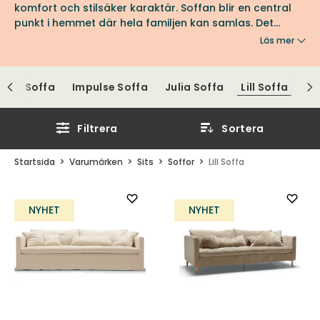
komfort och stilsäker karaktär. Soffan blir en central
punkt i hemmet där hela familjen kan samlas. Det
generösa sittdjupet, kuddarnas olika storlekar och
Läs mer
soffans kappa ger Lill sin unika karaktär. En sak är
säker, det är svårt att hitta en mer inbjudande och
avslappnande sittmöbel än Lill från Sits.
Edda Soffa
Impulse Soffa
Julia Soffa
Lill Soffa
Filtrera
Sortera
Startsida
Varumärken
Sits
Soffor
Lill Soffa
NYHET
NYHET