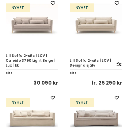
NYHET
NYHET
Lill Soffa 2-sits | LCV |
Caleido 3790 Light Beige |
Lill Soffa 2-sits | LCV |
Lux | Ek
Designa själv
Sits
Sits
30 090 kr
fr.
25 290 kr
NYHET
NYHET