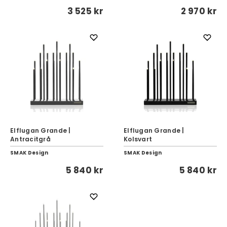
3 525 kr
2 970 kr
Elflugan Grande |
Elflugan Grande |
Antracitgrå
Kolsvart
SMAK Design
SMAK Design
5 840 kr
5 840 kr