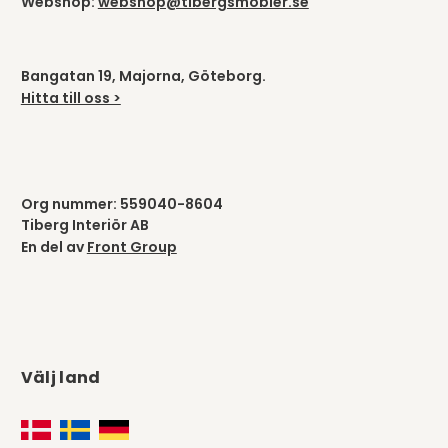
Webshop:
webshop@tibergsmobler.se
Bangatan 19, Majorna, Göteborg.
Hitta till oss >
Org nummer: 559040-8604
Tiberg Interiör AB
En del av
Front Group
Välj land