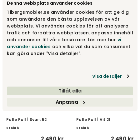
Denna webbplats använder cookies
Tibergsmobler.se använder cookies för att ge dig
som användare den bästa upplevelsen av vår
Palle Pall | Naturoljad
webbplats. Vi använder cookies för att analysera
Björk
Palle Pall | Skogstjärn 56
trafik och förbättra webbplatsen, anpassa innehåll
Stolab
Stolab
och annonser till våra besökare. Läs mer hur
vi
2 490 kr
2 490 kr
använder cookies
och vilka val du som konsument
kan göra under "Visa detaljer".
Visa detaljer
Tillåt alla
Anpassa
Palle Pall | Svart 52
Palle Pall | Vit 21
Stolab
Stolab
2 490 kr
2 490 kr