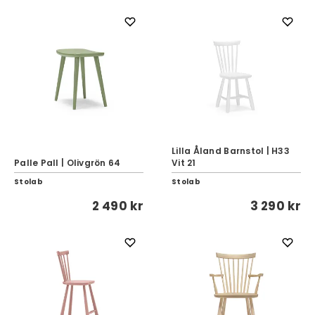
Lilla Åland Barnstol | H33
Palle Pall | Olivgrön 64
Vit 21
Stolab
Stolab
2 490 kr
3 290 kr