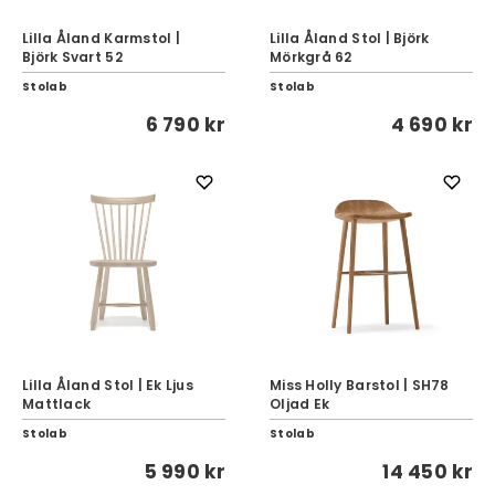
Lilla Åland Karmstol |
Lilla Åland Stol | Björk
Björk Svart 52
Mörkgrå 62
Stolab
Stolab
6 790 kr
4 690 kr
Lilla Åland Stol | Ek Ljus
Miss Holly Barstol | SH78
Mattlack
Oljad Ek
Stolab
Stolab
5 990 kr
14 450 kr