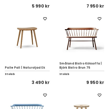
5 990 kr
7 950 kr
Småland Bistro Köksoffa |
Palle Pall | Naturoljad Ek
Björk Bistro Brun 75
Stolab
Stolab
3 490 kr
9 950 kr