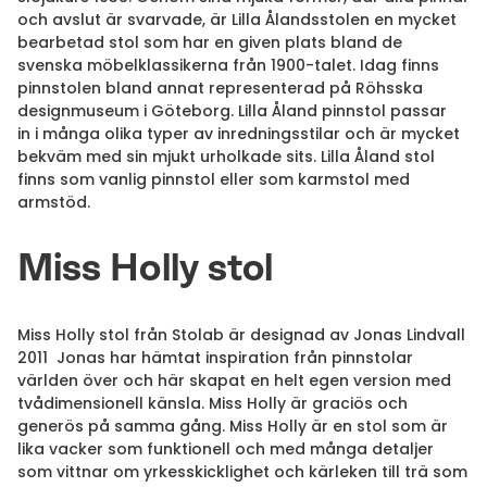
och avslut är svarvade, är Lilla Ålandsstolen en mycket
bearbetad stol som har en given plats bland de
svenska möbelklassikerna från 1900-talet. Idag finns
pinnstolen bland annat representerad på Röhsska
designmuseum i Göteborg. Lilla Åland pinnstol passar
in i många olika typer av inredningsstilar och är mycket
bekväm med sin mjukt urholkade sits. Lilla Åland stol
finns som vanlig pinnstol eller som karmstol med
armstöd.
Miss Holly stol
Miss Holly stol från Stolab är designad av Jonas Lindvall
2011 Jonas har hämtat inspiration från pinnstolar
världen över och här skapat en helt egen version med
tvådimensionell känsla. Miss Holly är graciös och
generös på samma gång. Miss Holly är en stol som är
lika vacker som funktionell och med många detaljer
som vittnar om yrkesskicklighet och kärleken till trä som