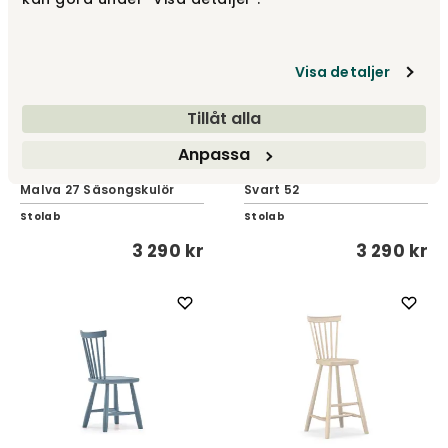
Visa detaljer
Tillåt alla
Anpassa
Lilla Åland Barnstol | H33
Lilla Åland Barnstol | H33
Malva 27 Säsongskulör
Svart 52
Stolab
Stolab
3 290 kr
3 290 kr