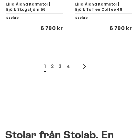
Lilla Åland Karmstol |
Lilla Åland Karmstol |
Björk Skogstjärn 56
Björk Toffee Coffee 48
Stolab
Stolab
6 790 kr
6 790 kr
1
2
3
4
Stolar från Stolab. En