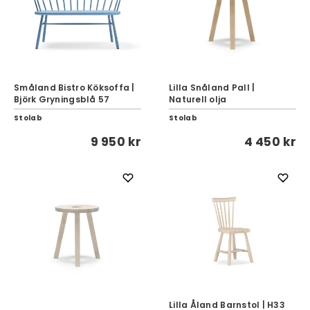
Småland Bistro Köksoffa |
Lilla Snåland Pall |
Björk Gryningsblå 57
Naturell olja
Stolab
Stolab
9 950 kr
4 450 kr
Lilla Åland Barnstol | H33