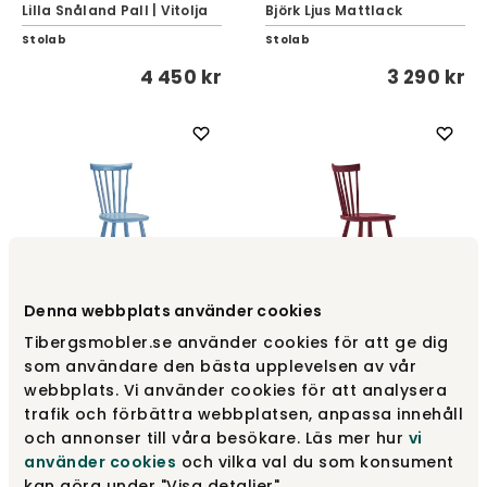
Lilla Snåland Pall | Vitolja
Björk Ljus Mattlack
Stolab
Stolab
4 450 kr
3 290 kr
Denna webbplats använder cookies
Lilla Åland Barnstol | H33
Lilla Åland Barnstol | H33
Tibergsmobler.se använder cookies för att ge dig
Gryningsblå 57
Lingon 19 Säsongskulör
som användare den bästa upplevelsen av vår
Stolab
Stolab
webbplats. Vi använder cookies för att analysera
trafik och förbättra webbplatsen, anpassa innehåll
3 290 kr
3 290 kr
och annonser till våra besökare. Läs mer hur
vi
använder cookies
och vilka val du som konsument
kan göra under "Visa detaljer".