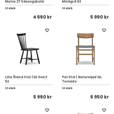
Malva 27 Säsongskulör
Mörkgrå 62
Stolab
Stolab
4 690 kr
5 990 kr
Lilla Åland Stol | Ek Svart
Pal Stol | Naturoljad Ek,
52
Tornado
Stolab
Stolab
5 990 kr
6 950 kr