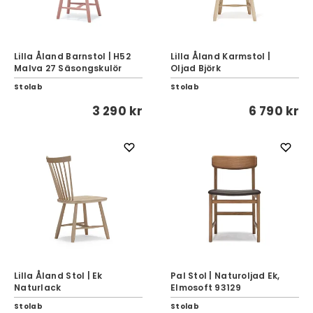
Lilla Åland Barnstol | H52
Lilla Åland Karmstol |
Malva 27 Säsongskulör
Oljad Björk
Stolab
Stolab
3 290 kr
6 790 kr
Lilla Åland Stol | Ek
Pal Stol | Naturoljad Ek,
Naturlack
Elmosoft 93129
Stolab
Stolab