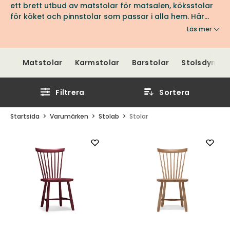
ett brett utbud av matstolar för matsalen, köksstolar
för köket och pinnstolar som passar i alla hem. Här
hittar du favoriter som Lilla Åland, Miss Holly och Prima
Läs mer
Vista. Hitta din favorit från Stolab hos oss på Tibergs
Möbler.
Matstolar
Karmstolar
Barstolar
Stolsdynor
Filtrera
Sortera
Startsida
Varumärken
Stolab
Stolar