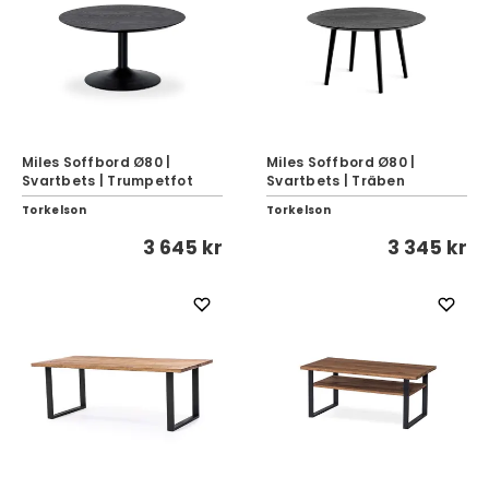
Miles Soffbord Ø80 |
Miles Soffbord Ø80 |
Svartbets | Trumpetfot
Svartbets | Träben
Torkelson
Torkelson
3 645 kr
3 345 kr