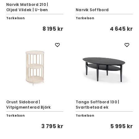
Narvik Matbord 210 |
Oljad Vildek | U-ben
Narvik Soffbord
Torkelson
Torkelson
8 195 kr
4 645 kr
Orust Sidobord |
Tango Soffbord 130 |
Vitpigmenterad Björk
Svartbetsad ek
Torkelson
Torkelson
3 795 kr
5 995 kr