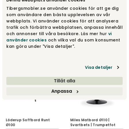
Tibergsmobler.se använder cookies för att ge dig
som användare den bästa upplevelsen av vår
webbplats. Vi använder cookies för att analysera
Lime Soffbord 70x70 |
trafik och förbättra webbplatsen, anpassa innehåll
Svartbetsad ask | Svart
Löderup Matbord Runt
och annonser till våra besökare. Läs mer hur
vi
metall
Ø135
använder cookies
och vilka val du som konsument
Torkelson
Torkelson
kan göra under "Visa detaljer".
3 495 kr
14 995 kr
Visa detaljer
Tillåt alla
Anpassa
Löderup Soffbord Runt
Miles Matbord Ø110 |
Ø100
Svartbets | Trumpetfot