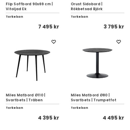
Flip Soffbord 90x69 cm |
Orust Sidobord |
Vitoljad Ek
Rökbetsad Björk
Torkelson
Torkelson
7 495 kr
3 795 kr
Miles Matbord Ø110 |
Miles Matbord Ø80 |
Svartbets | Träben
Svartbets | Trumpetfot
Torkelson
Torkelson
4 395 kr
4 495 kr