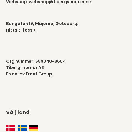
Webshop:
webshop@tibergsmobler.se
Bangatan 19, Majorna, Göteborg.
Hitta till oss >
Org nummer: 559040-8604
Tiberg Interiör AB
En del av
Front Group
Välj land