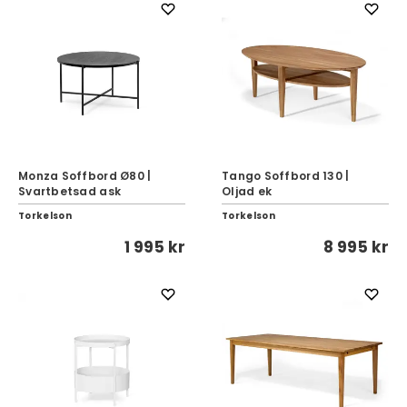
Monza Soffbord Ø80 |
Tango Soffbord 130 |
Svartbetsad ask
Oljad ek
Torkelson
Torkelson
1 995 kr
8 995 kr