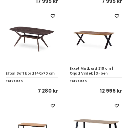
17 995 kr
7 995 kr
Exxet Matbord 210 cm |
Elton Soffbord 140x70 cm
Oljad Vildek | X-ben
Torkelson
Torkelson
7 280 kr
12 995 kr