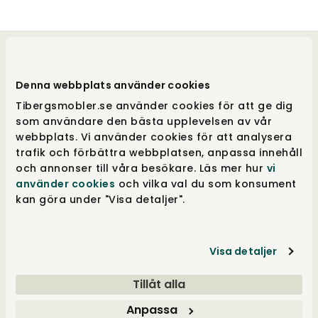
Välkommen till oss
Denna webbplats använder cookies
Tibergs Möbler har funnits på Bangatan 19 i
Tibergsmobler.se använder cookies för att ge dig
Majorna, Göteborg sedan 1923 och är idag
som användare den bästa upplevelsen av vår
stolta över att sälja och leverera möbler till
webbplats. Vi använder cookies för att analysera
hela Sverige. Med 3.000 m² fördelat på fem
trafik och förbättra webbplatsen, anpassa innehåll
våningar, är vår butik fylld med alltifrån
och annonser till våra besökare. Läs mer hur
vi
sängar, till förvaringslösningar och
använder cookies
och vilka val du som konsument
matgrupper. Besök vår butik i Göteborg eller
kan göra under "Visa detaljer".
handla online på tibergsmobler.se. Vi ser fram
emot att hjälpa dig hitta rätt möbel för ditt
hem.
Visa detaljer
Tillåt alla
Kundservice
Anpassa