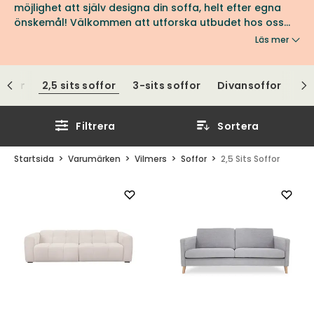
möjlighet att själv designa din soffa, helt efter egna
önskemål! Välkommen att utforska utbudet hos oss
på Tibergs Möbler.
Läs mer
offor
2,5 sits soffor
3-sits soffor
Divansoffor
Hö
Filtrera
Sortera
Startsida
Varumärken
Vilmers
Soffor
2,5 Sits Soffor