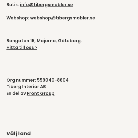
Butik:
info@tibergsmobler.se
Webshop:
webshop@tibergsmobler.se
Bangatan 19, Majorna, Göteborg.
Hitta till oss >
Org nummer: 559040-8604
Tiberg Interiör AB
En del av
Front Group
Välj land