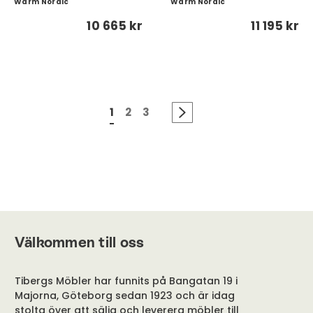
Warm Nordic
Warm Nordic
10 665 kr
11 195 kr
1
2
3
Välkommen till oss
Tibergs Möbler har funnits på Bangatan 19 i
Majorna, Göteborg sedan 1923 och är idag
stolta över att sälja och leverera möbler till