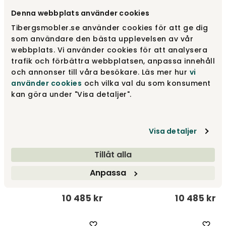
Gesture stol Vitoljad BS
Gesture stol Vitoljad S
Svart läder m rygg
Grey Melange
Denna webbplats använder cookies
Warm Nordic
Warm Nordic
Tibergsmobler.se använder cookies för att ge dig
som användare den bästa upplevelsen av vår
11 730 kr
10 485 kr
webbplats. Vi använder cookies för att analysera
trafik och förbättra webbplatsen, anpassa innehåll
och annonser till våra besökare. Läs mer hur
vi
använder cookies
och vilka val du som konsument
kan göra under "Visa detaljer".
Visa detaljer
Tillåt alla
Gesture stol Vitoljad S
Gesture stol Vitoljad S
Sage Green
Svart läder
Anpassa
Warm Nordic
Warm Nordic
10 485 kr
10 485 kr