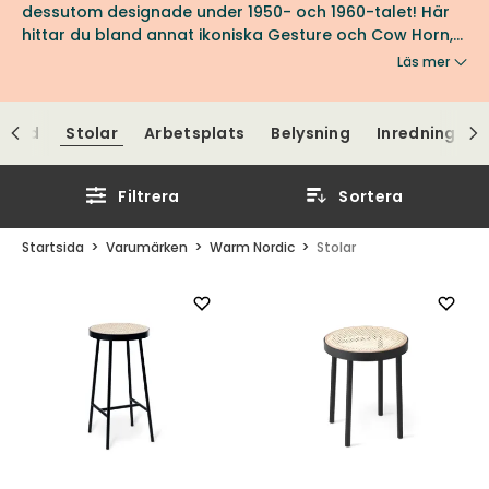
dessutom designade under 1950- och 1960-talet! Här
hittar du bland annat ikoniska Gesture och Cow Horn,
som blir stilfulla tillskott till matplatsen. Se fler ikoniska
Läs mer
sittmöbler från Warm Nordic hos oss på Tibergs
Möbler.
Bord
Stolar
Arbetsplats
Belysning
Inredningsdet
Filtrera
Sortera
Startsida
Varumärken
Warm Nordic
Stolar