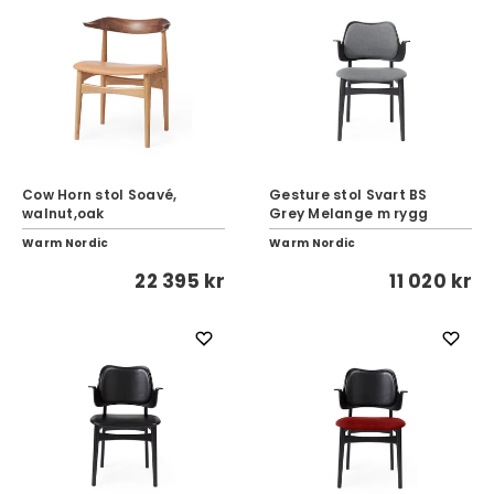
Cow Horn stol Soavé,
Gesture stol Svart BS
walnut,oak
Grey Melange m rygg
Warm Nordic
Warm Nordic
22 395 kr
11 020 kr