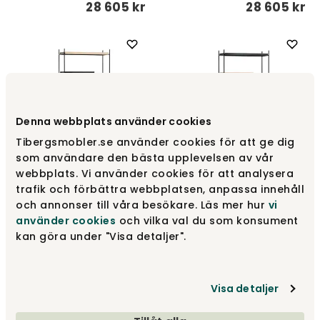
28 605 kr
28 605 kr
Denna webbplats använder cookies
Tibergsmobler.se använder cookies för att ge dig
som användare den bästa upplevelsen av vår
webbplats. Vi använder cookies för att analysera
Tray Hylla Hög 2 breda ek
+ 2 korta och 2 breda
Tray Hylla Hög 2 korta ek
trafik och förbättra webbplatsen, anpassa innehåll
svarta
+ 4 breda ek
och annonser till våra besökare. Läs mer hur
vi
använder cookies
och vilka val du som konsument
WOUD
WOUD
kan göra under "Visa detaljer".
28 605 kr
28 605 kr
Visa detaljer