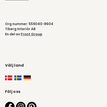
Org nummer: 559040-8604
Tiberg Interiör AB
En del av
Front Group
Välj land
Följ oss