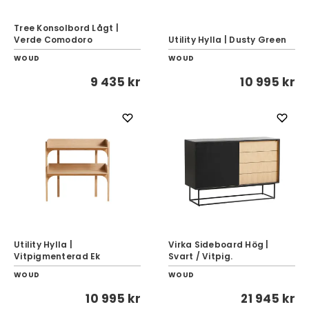
Tree Konsolbord Lågt |
Verde Comodoro
Utility Hylla | Dusty Green
WOUD
WOUD
9 435 kr
10 995 kr
Utility Hylla |
Virka Sideboard Hög |
Vitpigmenterad Ek
Svart / Vitpig.
WOUD
WOUD
10 995 kr
21 945 kr