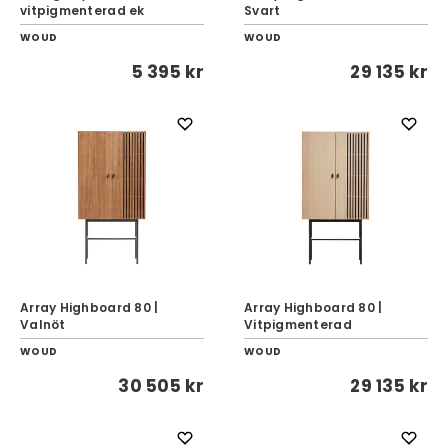
vitpigmenterad ek
Svart
WOUD
WOUD
5 395 kr
29 135 kr
Array Highboard 80 |
Array Highboard 80 |
Valnöt
Vitpigmenterad
WOUD
WOUD
30 505 kr
29 135 kr