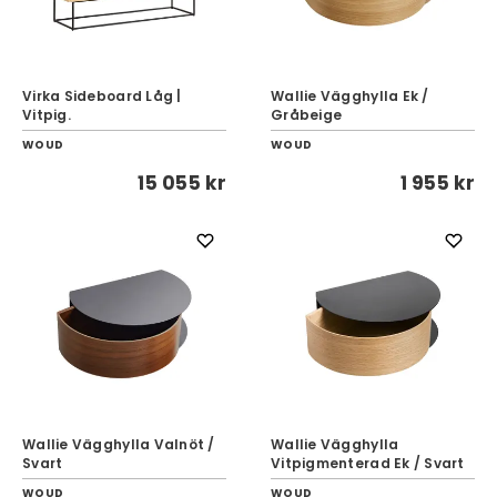
Virka Sideboard Låg |
Wallie Vägghylla Ek /
Vitpig.
Gråbeige
WOUD
WOUD
15 055 kr
1 955 kr
Wallie Vägghylla Valnöt /
Wallie Vägghylla
Svart
Vitpigmenterad Ek / Svart
WOUD
WOUD