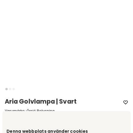
Aria Golvlampa | Svart
Varumärke
:
Örsjö Belysning
Välj färg
Svart
Denna webbplats använder cookies