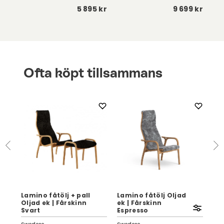
 kr
5 895 kr
9 699 kr
Ofta köpt tillsammans
Lamino fåtölj + pall
Lamino fåtölj Oljad
Oljad ek | Fårskinn
ek | Fårskinn
Svart
Espresso
Ve