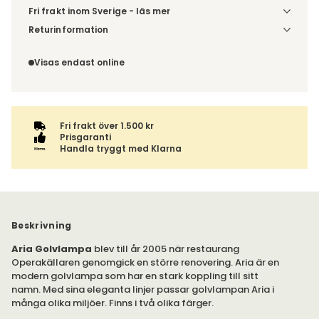
Fri frakt inom Sverige - läs mer
Denna vara skickas till din port/tomtgräns. Innan leverans
Returinformation
blir du aviserad om vilken tidpunkt leveransen beräknas.
Du beställer produkten efter dina val och omfattas därför
Beställs varan ihop med andra produkter skickas hela
inte av ångerrätten.
Visas endast online
ordern tillsammans.
Fri frakt över 1.500 kr
Prisgaranti
Handla tryggt med Klarna
Beskrivning
Aria Golvlampa
blev till år 2005 när restaurang
Operakällaren genomgick en större renovering. Aria är en
modern golvlampa som har en stark koppling till sitt
namn. Med sina eleganta linjer passar golvlampan Aria i
många olika miljöer. Finns i två olika färger.