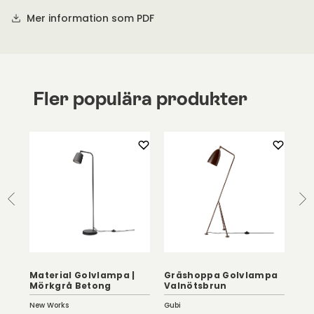
Mer information som PDF
Fler populära produkter
Material Golvlampa |
Gräshoppa Golvlampa
Mörkgrå Betong
Valnötsbrun
Sh
New Works
Gubi
Le K