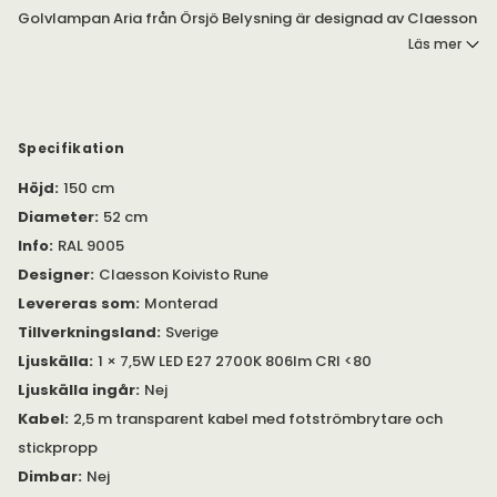
Golvlampan Aria från Örsjö Belysning är designad av Claesson
Koivisto Rune. Golvlampan har en svävande design och pryder
Läs mer
rummet som ett smycke, var du än placerar den.
Skärmen är tillverkad av nättextil som bidrar till ett speciellt
uttryck med behagligt ljussken. Det finns ett blänkskydd över
skärmen och ett under ljuskällan.
Specifikation
Höjd
:
150 cm
Diameter
:
52 cm
Info
:
RAL 9005
Designer
:
Claesson Koivisto Rune
Levereras som
:
Monterad
Tillverkningsland
:
Sverige
Ljuskälla
:
1 × 7,5W LED E27 2700K 806lm CRI <80
Ljuskälla ingår
:
Nej
Kabel
:
2,5 m transparent kabel med fotströmbrytare och
stickpropp
Dimbar
:
Nej