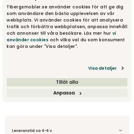
Tibergsmobler.se använder cookies för att ge dig
Svart
som användare den bästa upplevelsen av vår
9 655 kr
webbplats. Vi använder cookies för att analysera
trafik och förbättra webbplatsen, anpassa innehåll
och annonser till våra besökare. Läs mer hur
vi
Vit
använder cookies
och vilka val du som konsument
12 000 kr
kan göra under "Visa detaljer".
Visa detaljer
9 655 kr
Tillåt alla
Lägg i varukorg
Anpassa
Fri frakt över 1.500 kr
Prisgaranti
Leveranstid ca 4-6 v.