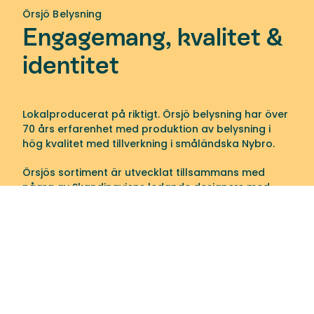
Örsjö Belysning
Engagemang, kvalitet &
identitet
Lokalproducerat på riktigt. Örsjö belysning har över
70 års erfarenhet med produktion av belysning i
hög kvalitet med tillverkning i småländska Nybro.
Örsjös sortiment är utvecklat tillsammans med
några av Skandinaviens ledande designers med
fokus på funktion, innovation och personlighet.
Kombinerat med deras tillverkningskompetens har
dessa produkter givit dem åtskilliga utmärkelser
och spännande uppdrag genom åren.