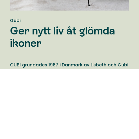
Gubi
Ger nytt liv åt glömda
ikoner
GUBI grundades 1967 i Danmark av Lisbeth och Gubi
Olsen. Varumärket är känt för sin design, utveckling
och marknadsföring av en elegant och
vågad samling möbler, belysning och inredning.
Produkterna berättar ofta en meningsfull historia
som väcker känslor och förblir tidlösa ikoner.
Varumärket sammanför glömda verk från förr av
renommerade designers med nutida design.
Resultatet blir ett brett sortiment med en tydlig röd
tråd. Ett produktsortiment med över 100 års historia
där högkvalitativa möbler och inredning säljs