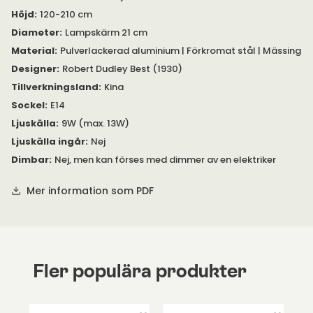
Höjd
:
120-210 cm
I samma serie finns även flera olika vägg- och bordslampor.
Diameter
:
Lampskärm 21 cm
Lamporna finns under egna produkter.
Material
:
Pulverlackerad aluminium | Förkromat stål | Mässing
Designer
:
Robert Dudley Best (1930)
Tillverkningsland
:
Kina
Sockel
:
E14
Ljuskälla
:
9W (max. 13W)
Ljuskälla ingår
:
Nej
Dimbar
:
Nej, men kan förses med dimmer av en elektriker
Mer information som PDF
Fler populära produkter