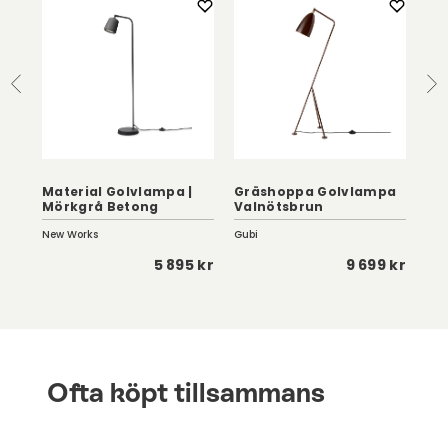
Material Golvlampa |
Gräshoppa Golvlampa
Mörkgrå Betong
Valnötsbrun
Sh
New Works
Gubi
Le K
 kr
5 895 kr
9 699 kr
Ofta köpt tillsammans