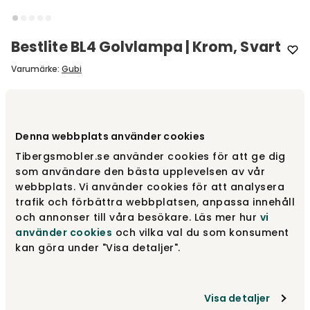
Bestlite BL4 Golvlampa | Krom, Svart
Varumärke
:
Gubi
Välj färg
Krom | Svart
Denna webbplats använder cookies
Krom | Svart
14 999 kr
Tibergsmobler.se använder cookies för att ge dig
som användare den bästa upplevelsen av vår
webbplats. Vi använder cookies för att analysera
trafik och förbättra webbplatsen, anpassa innehåll
Svart mässing | Vit
14 999 kr
och annonser till våra besökare. Läs mer hur
vi
använder cookies
och vilka val du som konsument
kan göra under "Visa detaljer".
Krom | Vit
14 999 kr
Visa detaljer
Visa fler +5