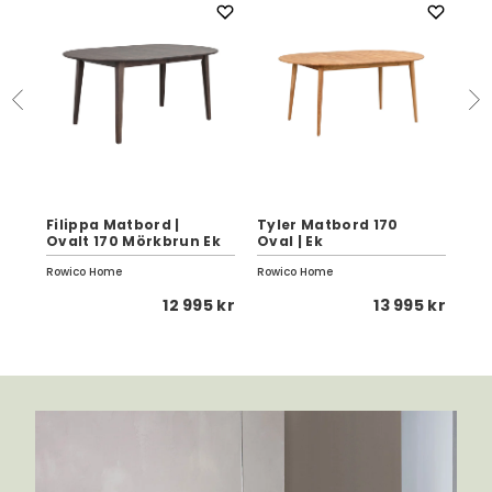
Filippa Matbord |
Tyler Matbord 170
Fil
Ovalt 170 Mörkbrun Ek
Oval | Ek
Vit
Rowico Home
Rowico Home
Row
 kr
12 995 kr
13 995 kr