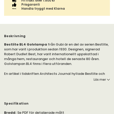
Fri frakt över 1.500 kr
Prisgaranti
Handla tryggt med Klarna
Beskrivning
Bestlite BL4 Golvlampa
från Gubi är en del av serien Bestlite,
som har varit i produktion sedan 1930. Designen, signerad
Robert Dudlet Best, har varit internationellt uppskattad i
många hem, restauranger och hotell de senaste 80 åren.
Golvlampan BL4 finns i flera utföranden.
En artikel i tidskriften Architects Journal hyllade Bestlite och
blev på så sätt det första beviset för Bauhaus i Storbritannien.
Läs mer
Detta ledde till att lampan fördes vidare till designmedvetna.
Den allmänna efterfrågan på Bestlite ökade och när Winston
Churchill personligen valde bordslampan Bestlite BL1 till sitt
skrivbord var Bestlites ikonstatus säkerställd.
Specifikation
Lampans design grundar sig i den industriella tidsperioden och
är lika uppskattad av arkitekter och formgivare, då som nu.
Bredd
:
Se PDF för detaljerade mått